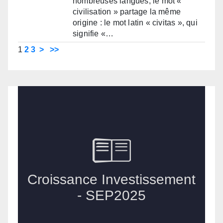
nombreuses langues, le mot «
civilisation » partage la même
origine : le mot latin « civitas », qui
signifie «…
1
2
3
>
>>