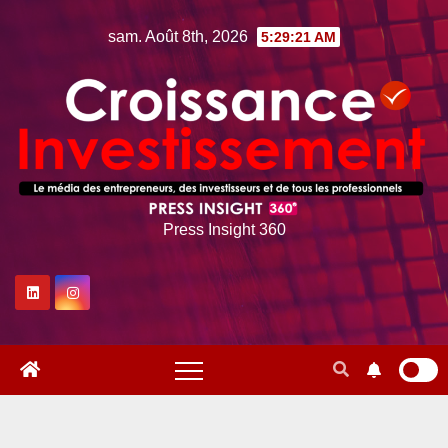
Skip
sam. Août 8th, 2026
5:29:22 AM
to
content
Press Insight 360