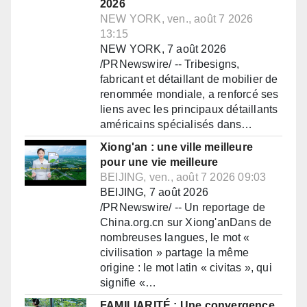
2026
NEW YORK, ven., août 7 2026
13:15
NEW YORK, 7 août 2026
/PRNewswire/ -- Tribesigns,
fabricant et détaillant de mobilier de
renommée mondiale, a renforcé ses
liens avec les principaux détaillants
américains spécialisés dans…
Xiong'an : une ville meilleure
pour une vie meilleure
BEIJING, ven., août 7 2026 09:03
BEIJING, 7 août 2026
/PRNewswire/ -- Un reportage de
China.org.cn sur Xiong'anDans de
nombreuses langues, le mot «
civilisation » partage la même
origine : le mot latin « civitas », qui
signifie «…
FAMILIARITÉ : Une convergence