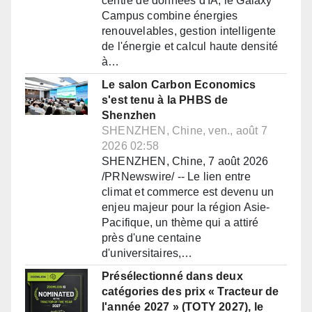
centre de données d'IA, le Galaxy
Campus combine énergies
renouvelables, gestion intelligente
de l'énergie et calcul haute densité
à…
Le salon Carbon Economics
s'est tenu à la PHBS de
Shenzhen
SHENZHEN, Chine, ven., août 7
2026 02:58
SHENZHEN, Chine, 7 août 2026
/PRNewswire/ -- Le lien entre
climat et commerce est devenu un
enjeu majeur pour la région Asie-
Pacifique, un thème qui a attiré
près d'une centaine
d'universitaires,…
Présélectionné dans deux
catégories des prix « Tracteur de
l'année 2027 » (TOTY 2027), le