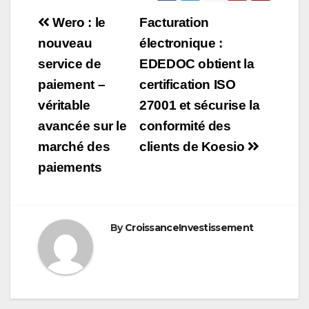
Navigation
Wero : le
Facturation
de
nouveau
électronique :
service de
EDEDOC obtient la
l’article
paiement –
certification ISO
véritable
27001 et sécurise la
avancée sur le
conformité des
marché des
clients de Koesio
paiements
By
CroissanceInvestissement