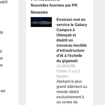
avant
Nouvelles fournies par PR
Newswire
Envision met en
service le Galaxy
Campus à
te
Ulanqab et
établit un
nouveau modèle
d'infrastructure
rs
d'IA à l'échelle
ns
du gigawatt
de
ULANQAB,
Chine, il y a 3
heures
Abritant le plus
grand bâtiment au
 en
monde dédié
exclusivement à
un centre de