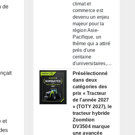
climat et
n de
commerce est
devenu un enjeu
majeur pour la
région Asie-
Pacifique, un
thème qui a attiré
près d'une
centaine
d'universitaires,…
nçait
Présélectionné
dans deux
catégories des
prix « Tracteur
de l'année 2027
» (TOTY 2027), le
tracteur hybride
Zoomlion
 et
DV3504 marque
 des
une avancée