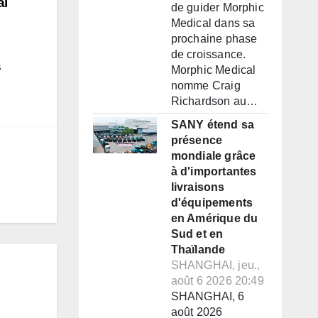
ai
de guider Morphic
Medical dans sa
prochaine phase
de croissance.
s
Morphic Medical
nomme Craig
Richardson au…
SANY étend sa
présence
mondiale grâce
à d'importantes
livraisons
d'équipements
en Amérique du
Sud et en
Thaïlande
SHANGHAI, jeu.,
août 6 2026 20:49
SHANGHAI, 6
août 2026