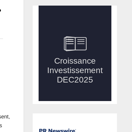
.
sent,
s