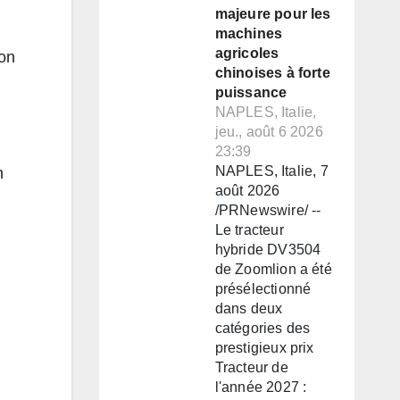
majeure pour les
machines
agricoles
non
chinoises à forte
puissance
NAPLES, Italie,
jeu., août 6 2026
23:39
NAPLES, Italie, 7
n
août 2026
/PRNewswire/ --
Le tracteur
hybride DV3504
de Zoomlion a été
présélectionné
dans deux
catégories des
prestigieux prix
Tracteur de
l'année 2027 :