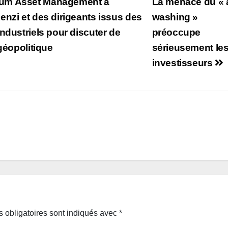
mum Asset Management à
La menace du « 
enzi et des dirigeants issus des
washing »
ndustriels pour discuter de
préoccupe
géopolitique
sérieusement le
investisseurs
 obligatoires sont indiqués avec
*