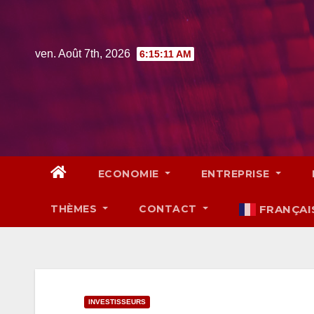
Skip
to
content
ven. Août 7th, 2026
6:15:11 AM
ECONOMIE
ENTREPRISE
THÈMES
CONTACT
FRANÇAI
INVESTISSEURS