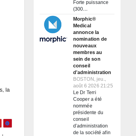
Forte puissance
(300…
Morphic®
Medical
annonce la
nomination de
nouveaux
membres au
sein de son
conseil
d'administration
BOSTON, jeu.,
août 6 2026 21:25
s, la
Le Dr Terri
Cooper a été
nommée
présidente du
conseil
d'administration
de la société afin