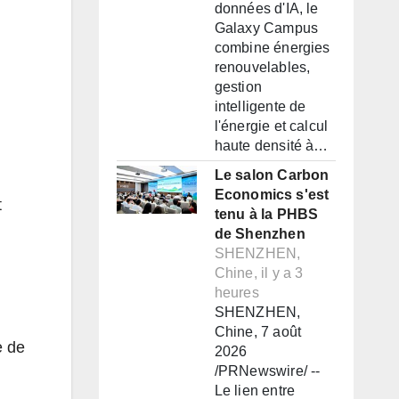
données d'IA, le
Galaxy Campus
combine énergies
renouvelables,
gestion
intelligente de
l'énergie et calcul
haute densité à…
Le salon Carbon
Economics s'est
t
tenu à la PHBS
de Shenzhen
SHENZHEN,
Chine, il y a 3
heures
SHENZHEN,
Chine, 7 août
e de
2026
/PRNewswire/ --
Le lien entre