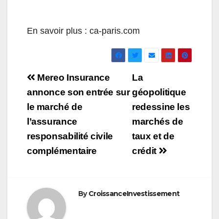
En savoir plus : ca-paris.com
Navigation
Mereo Insurance
La
de
annonce son entrée sur
géopolitique
le marché de
redessine les
l’article
l’assurance
marchés de
responsabilité civile
taux et de
complémentaire
crédit
By
CroissanceInvestissement