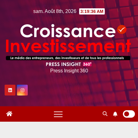
Skip
sam. Août 8th, 2026
3:19:37 AM
to
content
Press Insight 360