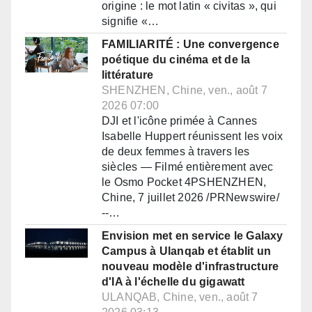
origine : le mot latin « civitas », qui
signifie «…
FAMILIARITÉ : Une convergence
poétique du cinéma et de la
littérature
SHENZHEN, Chine, ven., août 7
2026 07:00
DJI et l'icône primée à Cannes
Isabelle Huppert réunissent les voix
de deux femmes à travers les
siècles — Filmé entièrement avec
le Osmo Pocket 4PSHENZHEN,
Chine, 7 juillet 2026 /PRNewswire/
--…
Envision met en service le Galaxy
Campus à Ulanqab et établit un
nouveau modèle d'infrastructure
d'IA à l'échelle du gigawatt
ULANQAB, Chine, ven., août 7