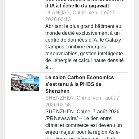
d'IA à l'échelle du gigawatt
ULANQAB, Chine, ven., août 7
2026 03:13
Abritant le plus grand bâtiment au
monde dédié exclusivement à un
centre de données d'IA, le Galaxy
Campus combine énergies
renouvelables, gestion intelligente
de l'énergie et calcul haute densité
à…
Le salon Carbon Economics
s'est tenu à la PHBS de
Shenzhen
SHENZHEN, Chine, ven., août 7
2026 02:58
SHENZHEN, Chine, 7 août 2026
/PRNewswire/ -- Le lien entre
climat et commerce est devenu un
enjeu majeur pour la région Asie-
Pacifique, un thème qui a attiré