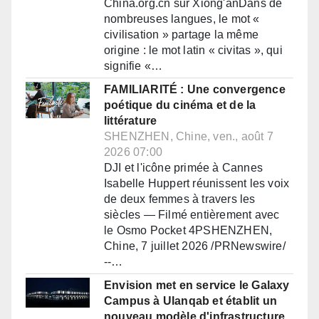
China.org.cn sur Xiong'anDans de
nombreuses langues, le mot «
civilisation » partage la même
origine : le mot latin « civitas », qui
signifie «…
FAMILIARITÉ : Une convergence
poétique du cinéma et de la
littérature
SHENZHEN, Chine, ven., août 7
2026 07:00
DJI et l'icône primée à Cannes
Isabelle Huppert réunissent les voix
de deux femmes à travers les
siècles — Filmé entièrement avec
le Osmo Pocket 4PSHENZHEN,
Chine, 7 juillet 2026 /PRNewswire/
--…
Envision met en service le Galaxy
Campus à Ulanqab et établit un
nouveau modèle d'infrastructure