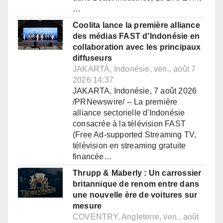
…
Coolita lance la première alliance
des médias FAST d'Indonésie en
collaboration avec les principaux
diffuseurs
JAKARTA, Indonésie, ven., août 7
2026 14:37
JAKARTA, Indonésie, 7 août 2026
/PRNewswire/ -- La première
alliance sectorielle d'Indonésie
consacrée à la télévision FAST
(Free Ad-supported Streaming TV,
télévision en streaming gratuite
financée…
Thrupp & Maberly : Un carrossier
britannique de renom entre dans
une nouvelle ère de voitures sur
mesure
COVENTRY, Angleterre, ven., août