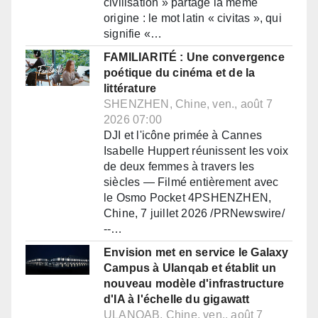
civilisation » partage la même
origine : le mot latin « civitas », qui
signifie «…
FAMILIARITÉ : Une convergence
poétique du cinéma et de la
littérature
SHENZHEN, Chine, ven., août 7
2026 07:00
DJI et l'icône primée à Cannes
Isabelle Huppert réunissent les voix
de deux femmes à travers les
siècles — Filmé entièrement avec
le Osmo Pocket 4PSHENZHEN,
Chine, 7 juillet 2026 /PRNewswire/
--…
Envision met en service le Galaxy
Campus à Ulanqab et établit un
nouveau modèle d'infrastructure
d'IA à l'échelle du gigawatt
ULANQAB, Chine, ven., août 7