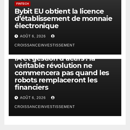
FINTECH
Bybit EU obtient la licence
d’établissement de monnaie
électronique
AOÛT 6, 2026
CROISSANCEINVESTISSEMENT
IA
TECHNOLOGIE
IA et gestion d’actifs : la
véritable révolution ne
commencera pas quand les
robots remplaceront les
financiers
AOÛT 6, 2026
CROISSANCEINVESTISSEMENT