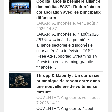
Coolita lance la première alliance
des médias FAST d'Indonésie en
collaboration avec les principaux
diffuseurs
JAKARTA, Indonésie, ven., août 7
2026 14:37
JAKARTA, Indonésie, 7 août 2026
/PRNewswire/ -- La première
alliance sectorielle d'Indonésie
consacrée à la télévision FAST
(Free Ad-supported Streaming TV,
télévision en streaming gratuite
financée…
Thrupp & Maberly : Un carrossier
britannique de renom entre dans
une nouvelle ère de voitures sur
mesure
COVENTRY, Angleterre, ven., août
7 2026 14:11
COVENTRY, Angleterre, 7 août