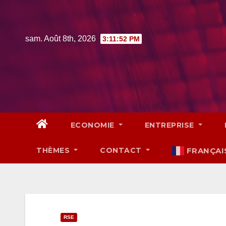
Skip
to
content
sam. Août 8th, 2026
3:11:53 PM
ECONOMIE
ENTREPRISE
THÈMES
CONTACT
FRANÇAI
RSE