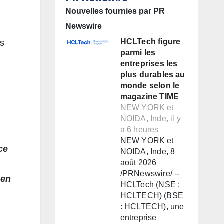
Nouvelles fournies par PR
Newswire
HCLTech figure
es
parmi les
entreprises les
plus durables au
monde selon le
magazine TIME
NEW YORK et
NOIDA, Inde, il y
a 6 heures
NEW YORK et
ce
NOIDA, Inde, 8
août 2026
/PRNewswire/ --
 en
HCLTech (NSE :
HCLTECH) (BSE
: HCLTECH), une
entreprise