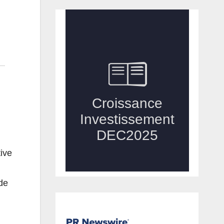
tive
de