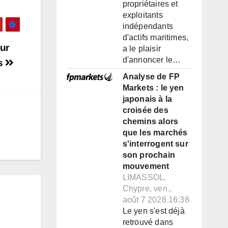
propriétaires et
exploitants
indépendants
d'actifs maritimes,
ur
a le plaisir
d'annoncer le…
ns
Analyse de FP
Markets : le yen
japonais à la
croisée des
chemins alors
que les marchés
s'interrogent sur
son prochain
mouvement
LIMASSOL,
Chypre, ven.,
août 7 2026 16:38
Le yen s'est déjà
retrouvé dans