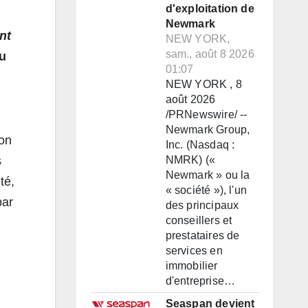
d'exploitation de
Newmark
nt
NEW YORK,
sam., août 8 2026
u
01:07
NEW YORK , 8
août 2026
/PRNewswire/ --
Newmark Group,
ion
Inc. (Nasdaq :
s
NMRK) («
Newmark » ou la
té,
« société »), l'un
par
des principaux
conseillers et
prestataires de
services en
immobilier
d'entreprise…
Seaspan devient