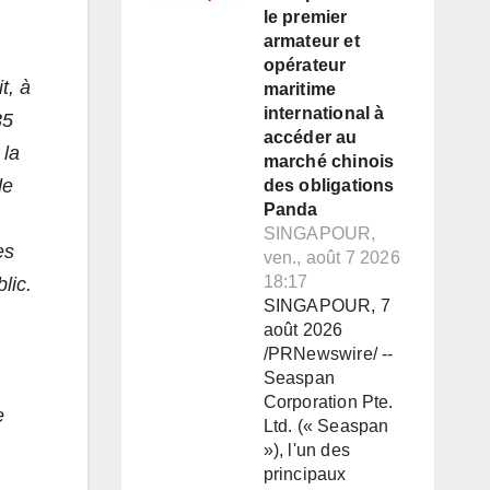
le premier
armateur et
opérateur
t, à
maritime
international à
35
accéder au
 la
marché chinois
de
des obligations
Panda
SINGAPOUR,
es
ven., août 7 2026
18:17
lic.
SINGAPOUR, 7
août 2026
/PRNewswire/ --
Seaspan
Corporation Pte.
e
Ltd. (« Seaspan
»), l'un des
principaux