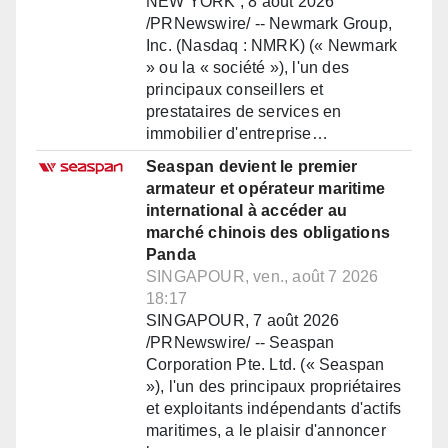
NEW YORK , 8 août 2026
/PRNewswire/ -- Newmark Group,
Inc. (Nasdaq : NMRK) (« Newmark
» ou la « société »), l'un des
principaux conseillers et
prestataires de services en
immobilier d'entreprise…
Seaspan devient le premier
armateur et opérateur maritime
international à accéder au
marché chinois des obligations
Panda
SINGAPOUR, ven., août 7 2026
18:17
SINGAPOUR, 7 août 2026
/PRNewswire/ -- Seaspan
Corporation Pte. Ltd. (« Seaspan
»), l'un des principaux propriétaires
et exploitants indépendants d'actifs
maritimes, a le plaisir d'annoncer