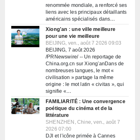
renommée mondiale, a renforcé ses
liens avec les principaux détaillants
américains spécialisés dans…
Xiong'an : une ville meilleure
pour une vie meilleure
BEIJING, ven., août 7 2026 09:03
BEIJING, 7 août 2026
/PRNewswire/ -- Un reportage de
China.org.cn sur Xiong'anDans de
nombreuses langues, le mot «
civilisation » partage la même
origine : le mot latin « civitas », qui
signifie «…
FAMILIARITÉ : Une convergence
poétique du cinéma et de la
littérature
SHENZHEN, Chine, ven., août 7
2026 07:00
DJI et l'icône primée à Cannes