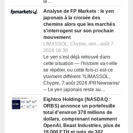
le…
Analyse de FP Markets : le yen
japonais à la croisée des
chemins alors que les marchés
s'interrogent sur son prochain
mouvement
LIMASSOL, Chypre, ven., août 7
2026 16:38
Le yen s'est déjà retrouvé dans
cette situation — l'histoire va-t-elle
se répéter, ou cette fois-ci est-ce
vraiment différent ?LIMASSOL,
Chypre, 7 août 2026 /PRNewswire/
-- Le yen japonais reste au…
Eightco Holdings (NASDAQ :
ORBS) annonce un portefeuille
total d'environ 378 millions de
dollars, comprenant notamment
OpenAI, Beast Industries, plus de
16 000 ETH et près de 302