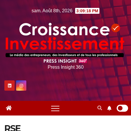
Skip
sam. Août 8th, 2026
3:09:19 PM
to
content
Press Insight 360
RSE