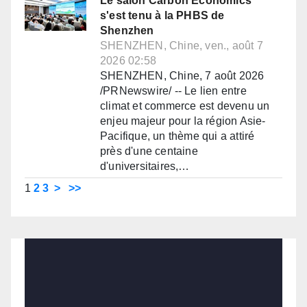
Le salon Carbon Economics
s'est tenu à la PHBS de
Shenzhen
SHENZHEN, Chine, ven., août 7
2026 02:58
SHENZHEN, Chine, 7 août 2026
/PRNewswire/ -- Le lien entre
climat et commerce est devenu un
enjeu majeur pour la région Asie-
Pacifique, un thème qui a attiré
près d'une centaine
d'universitaires,…
1
2
3
>
>>