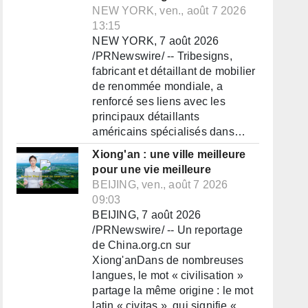
NEW YORK, ven., août 7 2026
13:15
NEW YORK, 7 août 2026
/PRNewswire/ -- Tribesigns,
fabricant et détaillant de mobilier
de renommée mondiale, a
renforcé ses liens avec les
principaux détaillants
américains spécialisés dans…
Xiong'an : une ville meilleure
pour une vie meilleure
BEIJING, ven., août 7 2026
09:03
BEIJING, 7 août 2026
/PRNewswire/ -- Un reportage
de China.org.cn sur
Xiong'anDans de nombreuses
langues, le mot « civilisation »
partage la même origine : le mot
latin « civitas », qui signifie «…