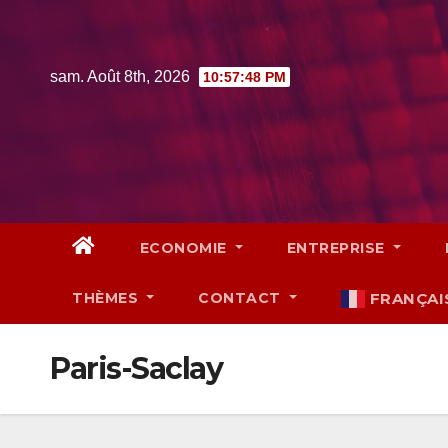
Skip
to
content
sam. Août 8th, 2026
10:57:50 PM
ECONOMIE
ENTREPRISE
THÈMES
CONTACT
FRANÇAI
Paris-Saclay