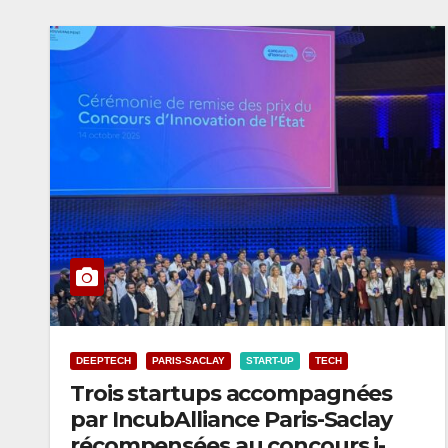
DEEPTECH
PARIS-SACLAY
START-UP
TECH
Trois startups accompagnées
par IncubAlliance Paris-Saclay
récompensées au concours i-