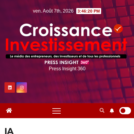
Skip
ven. Août 7th, 2026
3:46:22 PM
to
content
Press Insight 360
IA