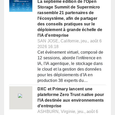
La septième édition de l'Open
Storage Summit de Supermicro
rassemble 21 partenaires de
l'écosystème, afin de partager
des conseils pratiques sur le
déploiement à grande échelle de
l'IA d'entreprise
SAN JOSE, Californie, jeu., août 6
2026 16:18
Cet événement virtuel, composé de
12 sessions, aborde l'inférence en
IA, l'IA agentique, le stockage dans
le cloud et la gestion des données
pour les déploiements d'IA en
production 38 experts du…
DXC et Primary lancent une
plateforme Zero Trust native pour
l'IA destinée aux environnements
d'entreprise
ASHBURN, Virginie, jeu., août 6