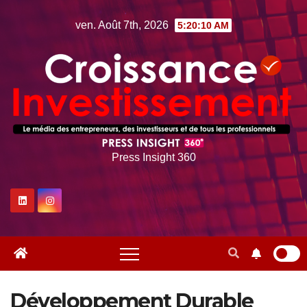
Skip
ven. Août 7th, 2026
5:20:11 AM
to
content
Press Insight 360
Développement Durable