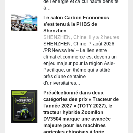
de l'énergie et calcul haute densité
à…
Le salon Carbon Economics
s'est tenu à la PHBS de
Shenzhen
SHENZHEN, Chine, il y a 2 heures
SHENZHEN, Chine, 7 août 2026
/PRNewswire/ -- Le lien entre
climat et commerce est devenu un
enjeu majeur pour la région Asie-
Pacifique, un thème qui a attiré
près d'une centaine
d'universitaires,…
Présélectionné dans deux
catégories des prix « Tracteur de
l'année 2027 » (TOTY 2027), le
tracteur hybride Zoomlion
DV3504 marque une avancée
majeure pour les machines
agricoles chinoises à forte