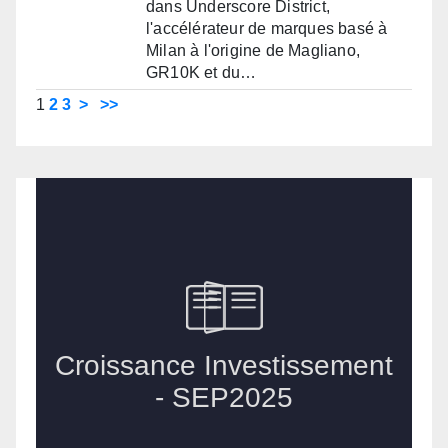
dans Underscore District,
l'accélérateur de marques basé à
Milan à l'origine de Magliano,
GR10K et du…
1
2
3
>
>>