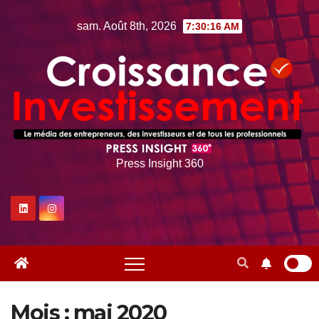
Skip
sam. Août 8th, 2026
7:30:17 AM
to
content
Press Insight 360
Mois :
mai 2020