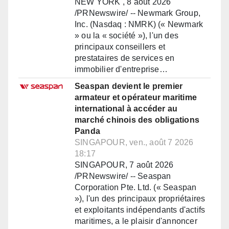
NEW YORK , 8 août 2026
/PRNewswire/ -- Newmark Group,
Inc. (Nasdaq : NMRK) (« Newmark
» ou la « société »), l'un des
principaux conseillers et
prestataires de services en
immobilier d'entreprise…
Seaspan devient le premier
armateur et opérateur maritime
international à accéder au
marché chinois des obligations
Panda
SINGAPOUR, ven., août 7 2026
18:17
SINGAPOUR, 7 août 2026
/PRNewswire/ -- Seaspan
Corporation Pte. Ltd. (« Seaspan
»), l'un des principaux propriétaires
et exploitants indépendants d'actifs
maritimes, a le plaisir d'annoncer