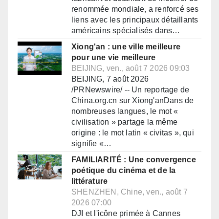
renommée mondiale, a renforcé ses
liens avec les principaux détaillants
américains spécialisés dans…
Xiong'an : une ville meilleure
pour une vie meilleure
BEIJING, ven., août 7 2026 09:03
BEIJING, 7 août 2026
/PRNewswire/ -- Un reportage de
China.org.cn sur Xiong'anDans de
nombreuses langues, le mot «
civilisation » partage la même
origine : le mot latin « civitas », qui
signifie «…
FAMILIARITÉ : Une convergence
poétique du cinéma et de la
littérature
SHENZHEN, Chine, ven., août 7
2026 07:00
DJI et l'icône primée à Cannes