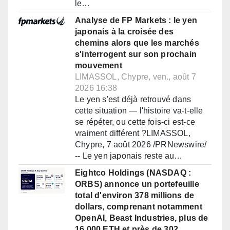
le…
Analyse de FP Markets : le yen
japonais à la croisée des
chemins alors que les marchés
s'interrogent sur son prochain
mouvement
LIMASSOL, Chypre, ven., août 7
2026 16:38
Le yen s'est déjà retrouvé dans
cette situation — l'histoire va-t-elle
se répéter, ou cette fois-ci est-ce
vraiment différent ?LIMASSOL,
Chypre, 7 août 2026 /PRNewswire/
-- Le yen japonais reste au…
Eightco Holdings (NASDAQ :
ORBS) annonce un portefeuille
total d'environ 378 millions de
dollars, comprenant notamment
OpenAI, Beast Industries, plus de
16 000 ETH et près de 302