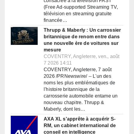
consacrée à la télévision FAST
(Free Ad-supported Streaming TV,
télévision en streaming gratuite
financée…
Thrupp & Maberly : Un carrossier
britannique de renom entre dans
une nouvelle ère de voitures sur
mesure
COVENTRY, Angleterre, ven., août
7 2026 14:11
COVENTRY, Angleterre, 7 août
2026 /PRNewswire/ -- L'un des
noms les plus emblématiques de
l'histoire britannique de la
carrosserie automobile entame un
nouveau chapitre. Thrupp &
Maberly, dont les…
AXA XL s'apprête à acquérir S-
RM, un cabinet international de
conseil en intelligence