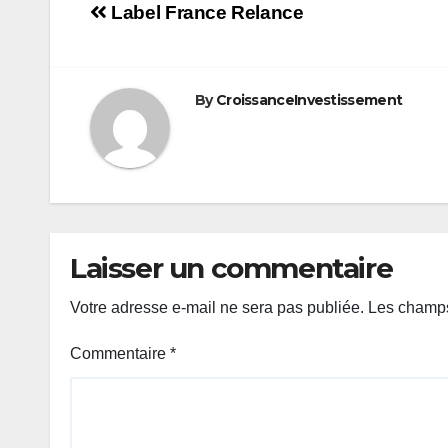
Navigation
Label France Relance
de
l’article
By
CroissanceInvestissement
Laisser un commentaire
Votre adresse e-mail ne sera pas publiée.
Les champs
Commentaire
*