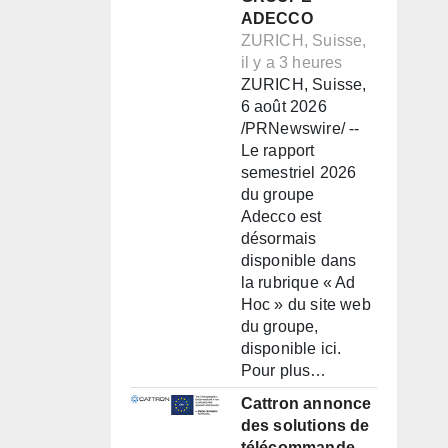
ADECCO
ZURICH, Suisse,
il y a 3 heures
ZURICH, Suisse,
6 août 2026
/PRNewswire/ --
Le rapport
semestriel 2026
du groupe
Adecco est
désormais
disponible dans
la rubrique « Ad
Hoc » du site web
du groupe,
disponible ici.
Pour plus…
Cattron annonce
des solutions de
télécommande