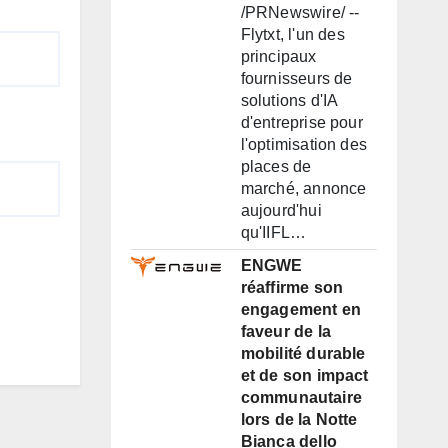
/PRNewswire/ --
Flytxt, l'un des
principaux
fournisseurs de
solutions d'IA
d'entreprise pour
l'optimisation des
places de
marché, annonce
aujourd'hui
qu'IIFL…
ENGWE
réaffirme son
engagement en
faveur de la
mobilité durable
et de son impact
communautaire
lors de la Notte
Bianca dello