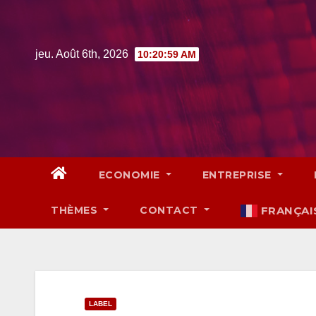
Skip
to
content
jeu. Août 6th, 2026
10:21:00 AM
ECONOMIE
ENTREPRISE
THÈMES
CONTACT
FRANÇAI
LABEL