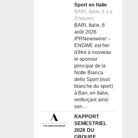
Sport en Italie
BARI, Italie, il y a
3 heures
BARI, Italie, 6
août 2026
/PRNewswire/ --
ENGWE est fier
d'être à nouveau
le sponsor
principal de la
Notte Bianca
dello Sport (nuit
blanche du sport)
à Bari, en Italie,
renforçant ainsi
son…
RAPPORT
SEMESTRIEL
2026 DU
GROUPE