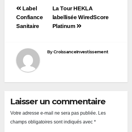
Navigation
Label
La Tour HEKLA
de
Confiance
labellisée WiredScore
Sanitaire
Platinum
l’article
By
CroissanceInvestissement
Laisser un commentaire
Votre adresse e-mail ne sera pas publiée.
Les
champs obligatoires sont indiqués avec
*