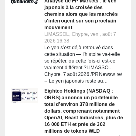
Analyse de FP Markets : le yen
japonais à la croisée des
chemins alors que les marchés
s'interrogent sur son prochain
mouvement
LIMASSOL, Chypre, ven., août 7
2026 16:38
Le yen s'est déjà retrouvé dans
cette situation — l'histoire va-t-elle
se répéter, ou cette fois-ci est-ce
vraiment différent ?LIMASSOL,
Chypre, 7 août 2026 /PRNewswire/
-- Le yen japonais reste au…
Eightco Holdings (NASDAQ :
ORBS) annonce un portefeuille
total d'environ 378 millions de
dollars, comprenant notamment
OpenAI, Beast Industries, plus de
16 000 ETH et près de 302
millions de tokens WLD