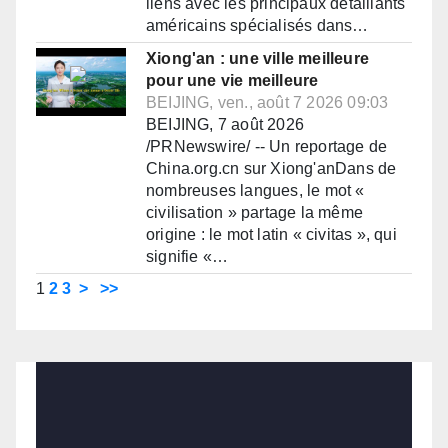
liens avec les principaux détaillants
américains spécialisés dans…
Xiong'an : une ville meilleure
pour une vie meilleure
BEIJING, ven., août 7 2026 09:03
BEIJING, 7 août 2026
/PRNewswire/ -- Un reportage de
China.org.cn sur Xiong'anDans de
nombreuses langues, le mot «
civilisation » partage la même
origine : le mot latin « civitas », qui
signifie «…
1
2
3
>
>>