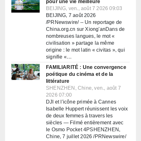
pour une vie meilleure
BEIJING, ven., août 7 2026 09:03
BEIJING, 7 août 2026
/PRNewswire/ -- Un reportage de
China.org.cn sur Xiong'anDans de
nombreuses langues, le mot «
civilisation » partage la même
origine : le mot latin « civitas », qui
signifie «…
FAMILIARITÉ : Une convergence
poétique du cinéma et de la
littérature
SHENZHEN, Chine, ven., août 7
2026 07:00
DJI et l'icône primée à Cannes
Isabelle Huppert réunissent les voix
de deux femmes à travers les
siècles — Filmé entièrement avec
le Osmo Pocket 4PSHENZHEN,
Chine, 7 juillet 2026 /PRNewswire/