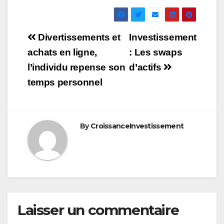
Navigation
Divertissements et
Investissement
de
achats en ligne,
: Les swaps
l’individu repense son
d’actifs
l’article
temps personnel
By
CroissanceInvestissement
Laisser un commentaire