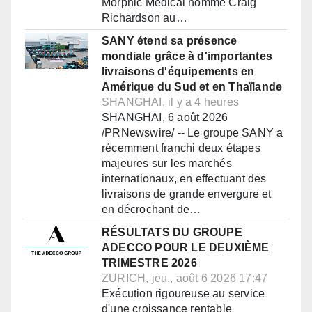
Morphic Medical nomme Craig
Richardson au…
SANY étend sa présence
mondiale grâce à d'importantes
livraisons d'équipements en
Amérique du Sud et en Thaïlande
SHANGHAI, il y a 4 heures
SHANGHAI, 6 août 2026
/PRNewswire/ -- Le groupe SANY a
récemment franchi deux étapes
majeures sur les marchés
internationaux, en effectuant des
livraisons de grande envergure et
en décrochant de…
RÉSULTATS DU GROUPE
ADECCO POUR LE DEUXIÈME
TRIMESTRE 2026
ZURICH, jeu., août 6 2026 17:47
Exécution rigoureuse au service
d'une croissance rentable