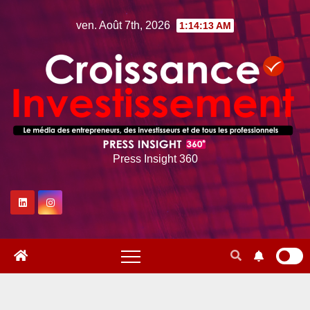
Skip
ven. Août 7th, 2026
1:14:14 AM
to
content
Press Insight 360