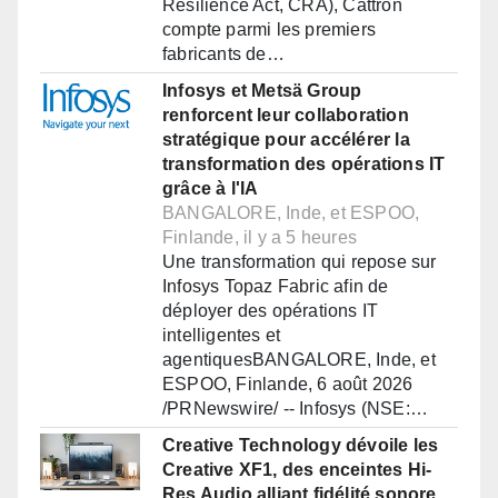
Resilience Act, CRA), Cattron
compte parmi les premiers
fabricants de…
Infosys et Metsä Group
renforcent leur collaboration
stratégique pour accélérer la
transformation des opérations IT
grâce à l'IA
BANGALORE, Inde, et ESPOO,
Finlande, il y a 5 heures
Une transformation qui repose sur
Infosys Topaz Fabric afin de
déployer des opérations IT
intelligentes et
agentiquesBANGALORE, Inde, et
ESPOO, Finlande, 6 août 2026
/PRNewswire/ -- Infosys (NSE:…
Creative Technology dévoile les
Creative XF1, des enceintes Hi-
Res Audio alliant fidélité sonore