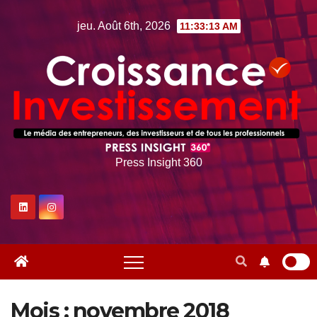
Skip
jeu. Août 6th, 2026
11:33:14 AM
to
content
Press Insight 360
Mois :
novembre 2018