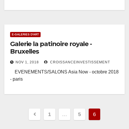
E-GALERIES D'ART
Galerie la patinoire royale -
Bruxelles
NOV 1, 2018
CROISSANCEINVESTISSEMENT
EVENEMENTS/SALONS Asia Now - octobre 2018
- paris
Pagination
1
…
5
6
des