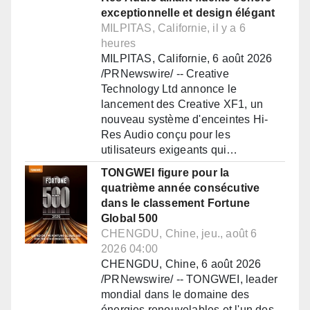
exceptionnelle et design élégant
MILPITAS, Californie, il y a 6
heures
MILPITAS, Californie, 6 août 2026
/PRNewswire/ -- Creative
Technology Ltd annonce le
lancement des Creative XF1, un
nouveau système d'enceintes Hi-
Res Audio conçu pour les
utilisateurs exigeants qui…
TONGWEI figure pour la
quatrième année consécutive
dans le classement Fortune
Global 500
CHENGDU, Chine, jeu., août 6
2026 04:00
CHENGDU, Chine, 6 août 2026
/PRNewswire/ -- TONGWEI, leader
mondial dans le domaine des
énergies renouvelables et l'un des