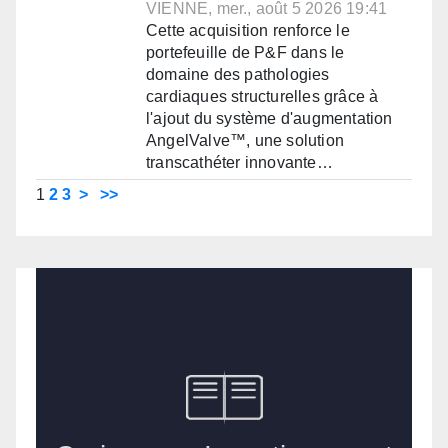
VIENNE, mer., août 5 2026 19:41
Cette acquisition renforce le
portefeuille de P&F dans le
domaine des pathologies
cardiaques structurelles grâce à
l'ajout du système d'augmentation
AngelValve™, une solution
transcathéter innovante…
1
2
3
>
>>