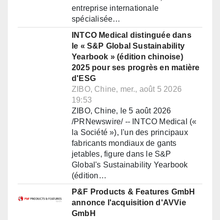
entreprise internationale
spécialisée…
INTCO Medical distinguée dans
le « S&P Global Sustainability
Yearbook » (édition chinoise)
2025 pour ses progrès en matière
d'ESG
ZIBO, Chine, mer., août 5 2026
19:53
ZIBO, Chine, le 5 août 2026
/PRNewswire/ -- INTCO Medical («
la Société »), l'un des principaux
fabricants mondiaux de gants
jetables, figure dans le S&P
Global's Sustainability Yearbook
(édition…
P&F Products & Features GmbH
annonce l'acquisition d'AVVie
GmbH