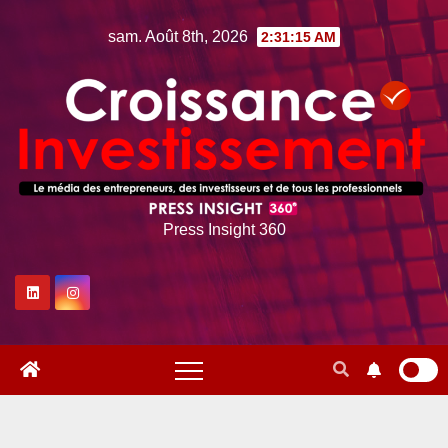
Skip
sam. Août 8th, 2026
2:31:16 AM
to
content
Press Insight 360