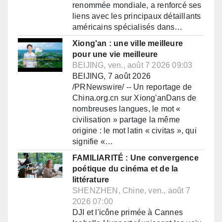
renommée mondiale, a renforcé ses
liens avec les principaux détaillants
américains spécialisés dans…
Xiong'an : une ville meilleure
pour une vie meilleure
BEIJING, ven., août 7 2026 09:03
BEIJING, 7 août 2026
/PRNewswire/ -- Un reportage de
China.org.cn sur Xiong'anDans de
nombreuses langues, le mot «
civilisation » partage la même
origine : le mot latin « civitas », qui
signifie «…
FAMILIARITÉ : Une convergence
poétique du cinéma et de la
littérature
SHENZHEN, Chine, ven., août 7
2026 07:00
DJI et l'icône primée à Cannes