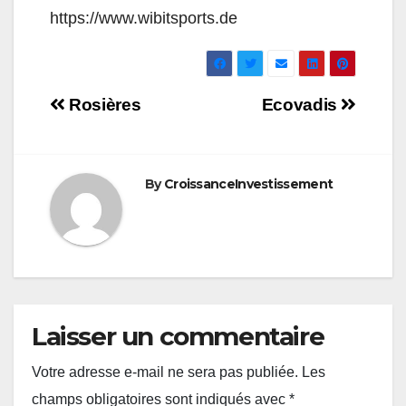
https://www.wibitsports.de
Navigation
Rosières
Ecovadis
de
l’article
By
CroissanceInvestissement
Laisser un commentaire
Votre adresse e-mail ne sera pas publiée.
Les
champs obligatoires sont indiqués avec
*