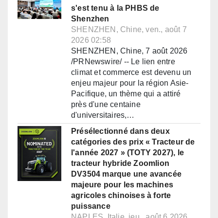
s'est tenu à la PHBS de
Shenzhen
SHENZHEN, Chine, ven., août 7
2026 02:58
SHENZHEN, Chine, 7 août 2026
/PRNewswire/ -- Le lien entre
climat et commerce est devenu un
enjeu majeur pour la région Asie-
Pacifique, un thème qui a attiré
près d'une centaine
d'universitaires,…
Présélectionné dans deux
catégories des prix « Tracteur de
l'année 2027 » (TOTY 2027), le
tracteur hybride Zoomlion
DV3504 marque une avancée
majeure pour les machines
agricoles chinoises à forte
puissance
NAPLES, Italie, jeu., août 6 2026