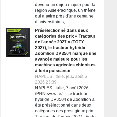
devenu un enjeu majeur pour la
région Asie-Pacifique, un thème
qui a attiré près d'une centaine
d'universitaires,…
Présélectionné dans deux
catégories des prix « Tracteur
de l'année 2027 » (TOTY
2027), le tracteur hybride
Zoomlion DV3504 marque une
avancée majeure pour les
machines agricoles chinoises
à forte puissance
NAPLES, Italie, jeu., août 6
2026 23:39
NAPLES, Italie, 7 août 2026
/PRNewswire/ -- Le tracteur
hybride DV3504 de Zoomlion a
été présélectionné dans deux
catégories des prestigieux prix
Tracteur de l'année 2027 : Forte