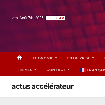
Skip
to
content
ven. Août 7th, 2026
8:06:59 AM
ECONOMIE
ENTREPRISE
THÈMES
CONTACT
FRANÇAI
actus accélérateur