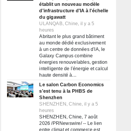
établit un nouveau modèle
d'infrastructure d'IA à l'échelle
du gigawatt
ULANQAB, Chine, il y a 5
heures
Abritant le plus grand bâtiment
au monde dédié exclusivement
à un centre de données d'IA, le
Galaxy Campus combine
énergies renouvelables, gestion
intelligente de l'énergie et calcul
haute densité à…
Le salon Carbon Economics
s'est tenu à la PHBS de
Shenzhen
SHENZHEN, Chine, il y a 5
heures
SHENZHEN, Chine, 7 août
2026 /PRNewswire/ -- Le lien
entre climat et commerce est