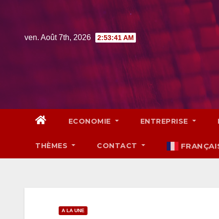
Skip
to
content
ven. Août 7th, 2026
2:53:42 AM
ECONOMIE
ENTREPRISE
THÈMES
CONTACT
FRANÇAI
A LA UNE