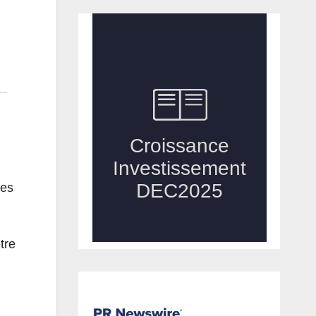
nes
tre