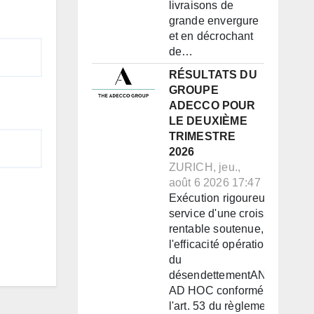
livraisons de
grande envergure
et en décrochant
de…
RÉSULTATS DU
GROUPE
ADECCO POUR
LE DEUXIÈME
TRIMESTRE
2026
ZURICH, jeu.,
août 6 2026 17:47
Exécution rigoureuse au
service d'une croissance
rentable soutenue, de
l'efficacité opérationnelle et
du
désendettementANNONCE
AD HOC conformément à
l'art. 53 du règlement de