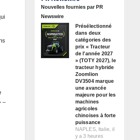
Nouvelles fournies par PR
qui
Newswire
Présélectionné
dans deux
catégories des
ans
prix « Tracteur
de l'année 2027
» (TOTY 2027), le
tracteur hybride
Zoomlion
DV3504 marque
une avancée
e
majeure pour les
» –
machines
agricoles
chinoises à forte
puissance
NAPLES, Italie, il
y a 3 heures