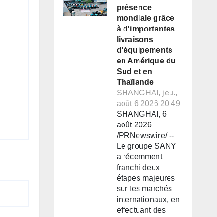
présence
mondiale grâce
à d'importantes
livraisons
d'équipements
en Amérique du
Sud et en
Thaïlande
SHANGHAI, jeu.,
août 6 2026 20:49
SHANGHAI, 6
août 2026
/PRNewswire/ --
Le groupe SANY
a récemment
franchi deux
étapes majeures
sur les marchés
internationaux, en
effectuant des