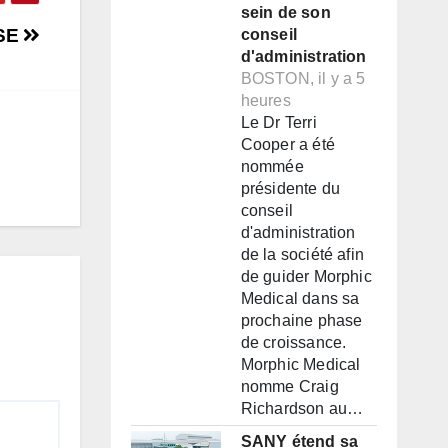
sein de son
ISE
conseil
d'administration
BOSTON, il y a 5
heures
Le Dr Terri
Cooper a été
nommée
présidente du
conseil
d'administration
de la société afin
de guider Morphic
Medical dans sa
prochaine phase
de croissance.
Morphic Medical
nomme Craig
Richardson au…
SANY étend sa