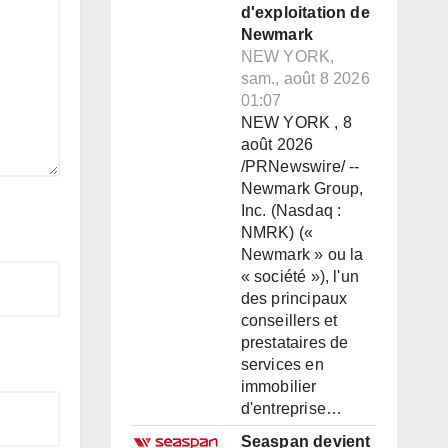
d'exploitation de
Newmark
NEW YORK,
sam., août 8 2026
01:07
NEW YORK , 8
août 2026
/PRNewswire/ --
Newmark Group,
Inc. (Nasdaq :
NMRK) («
Newmark » ou la
« société »), l'un
des principaux
conseillers et
prestataires de
services en
immobilier
d'entreprise…
Seaspan devient