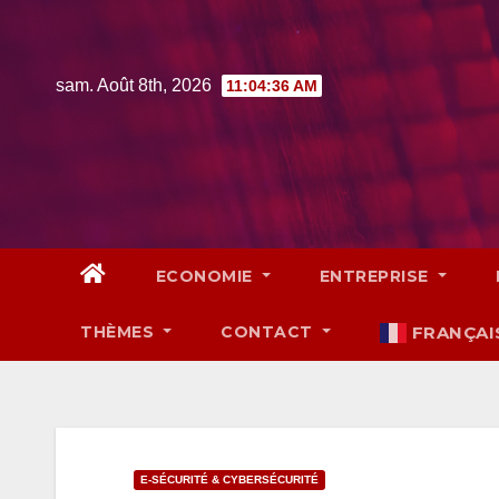
Skip
to
content
sam. Août 8th, 2026
11:04:38 AM
ECONOMIE
ENTREPRISE
THÈMES
CONTACT
FRANÇAI
E-SÉCURITÉ & CYBERSÉCURITÉ