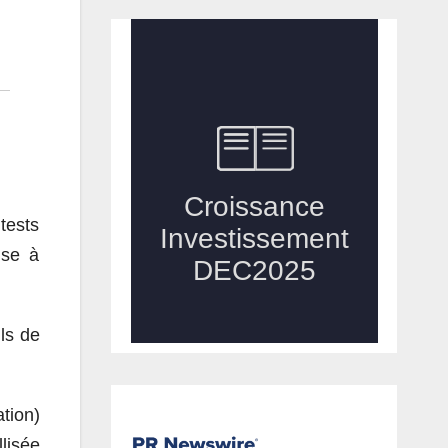
tests
nse à
ls de
tion)
lisée