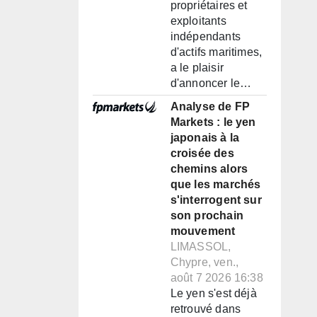
propriétaires et
exploitants
indépendants
d'actifs maritimes,
a le plaisir
d'annoncer le…
Analyse de FP
Markets : le yen
japonais à la
croisée des
chemins alors
que les marchés
s'interrogent sur
son prochain
mouvement
LIMASSOL,
Chypre, ven.,
août 7 2026 16:38
Le yen s'est déjà
retrouvé dans