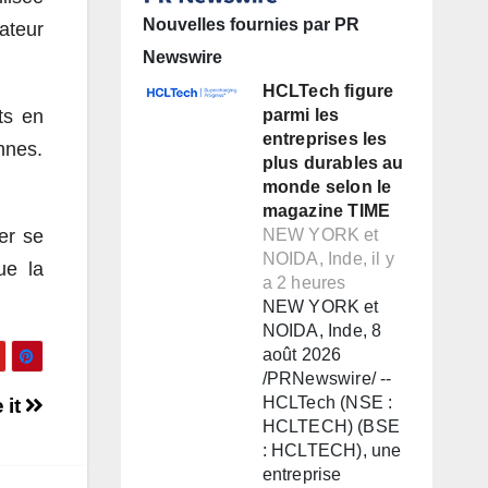
Nouvelles fournies par PR
ateur
Newswire
HCLTech figure
ts en
parmi les
entreprises les
nnes.
plus durables au
monde selon le
magazine TIME
er se
NEW YORK et
NOIDA, Inde, il y
ue la
a 2 heures
NEW YORK et
NOIDA, Inde, 8
août 2026
/PRNewswire/ --
HCLTech (NSE :
 it
HCLTECH) (BSE
: HCLTECH), une
entreprise