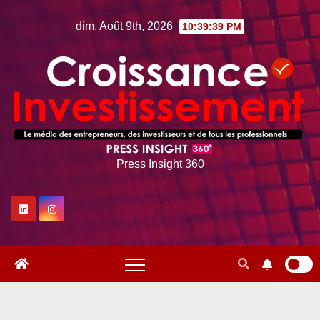
Skip
dim. Août 9th, 2026
10:39:40 PM
to
content
Press Insight 360