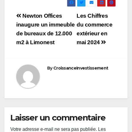
Navigation
Newton Offices
Les Chiffres
de
inaugure un immeuble
du commerce
de bureaux de 12.000
extérieur en
l’article
m2 à Limonest
mai 2024
By
CroissanceInvestissement
Laisser un commentaire
Votre adresse e-mail ne sera pas publiée.
Les