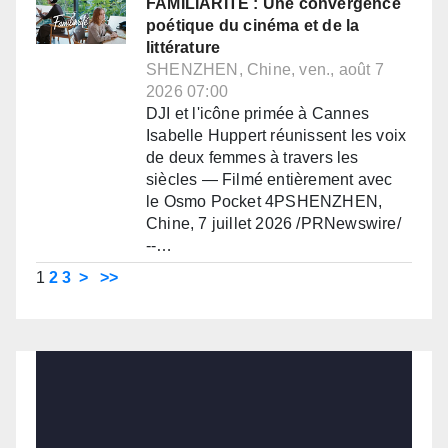
FAMILIARITÉ : Une convergence
poétique du cinéma et de la
littérature
SHENZHEN, Chine, ven., août 7
2026 07:00
DJI et l'icône primée à Cannes
Isabelle Huppert réunissent les voix
de deux femmes à travers les
siècles — Filmé entièrement avec
le Osmo Pocket 4PSHENZHEN,
Chine, 7 juillet 2026 /PRNewswire/
--…
1
2
3
>
>>