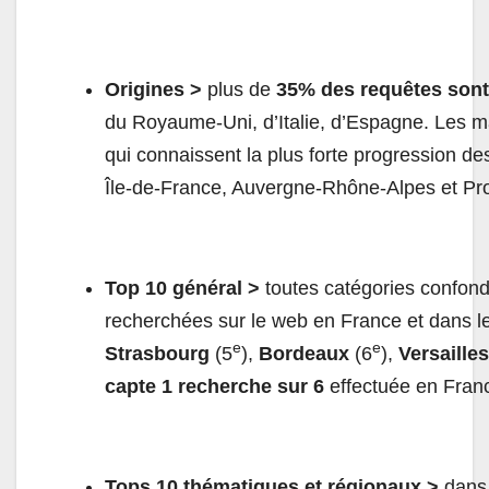
Origines >
plus de
35% des requêtes sont 
du Royaume-Uni, d’Italie, d’Espagne. Les m
qui connaissent la plus forte progression d
Île-de-France, Auvergne-Rhône-Alpes et Pr
Top 10 général >
toutes catégories confondue
recherchées sur le web en France et dans l
e
e
Strasbourg
(5
),
Bordeaux
(6
),
Versaille
capte 1 recherche sur 6
effectuée en Franc
Tops 10 thématiques et régionaux >
dans 