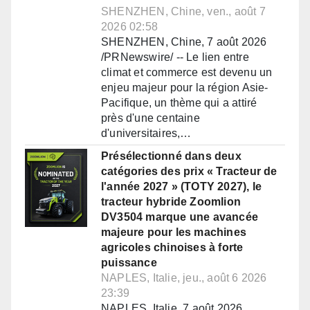
SHENZHEN, Chine, ven., août 7
2026 02:58
SHENZHEN, Chine, 7 août 2026
/PRNewswire/ -- Le lien entre
climat et commerce est devenu un
enjeu majeur pour la région Asie-
Pacifique, un thème qui a attiré
près d'une centaine
d'universitaires,…
Présélectionné dans deux
catégories des prix « Tracteur de
l'année 2027 » (TOTY 2027), le
tracteur hybride Zoomlion
DV3504 marque une avancée
majeure pour les machines
agricoles chinoises à forte
puissance
NAPLES, Italie, jeu., août 6 2026
23:39
NAPLES, Italie, 7 août 2026