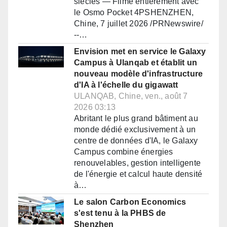
siècles — Filmé entièrement avec
le Osmo Pocket 4PSHENZHEN,
Chine, 7 juillet 2026 /PRNewswire/
--…
Envision met en service le Galaxy
Campus à Ulanqab et établit un
nouveau modèle d'infrastructure
d'IA à l'échelle du gigawatt
ULANQAB, Chine, ven., août 7
2026 03:13
Abritant le plus grand bâtiment au
monde dédié exclusivement à un
centre de données d'IA, le Galaxy
Campus combine énergies
renouvelables, gestion intelligente
de l'énergie et calcul haute densité
à…
Le salon Carbon Economics
s'est tenu à la PHBS de
Shenzhen