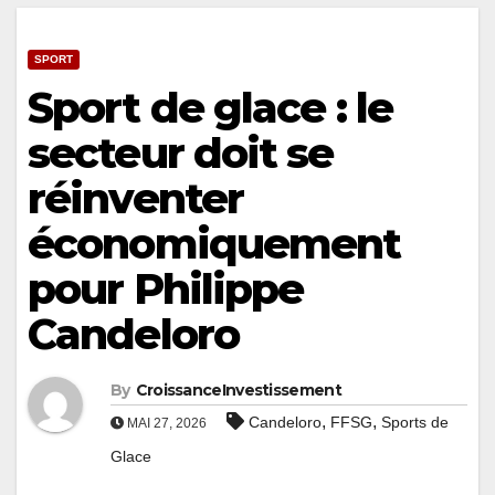
SPORT
Sport de glace : le
secteur doit se
réinventer
économiquement
pour Philippe
Candeloro
By
CroissanceInvestissement
,
,
Candeloro
FFSG
Sports de
MAI 27, 2026
Glace