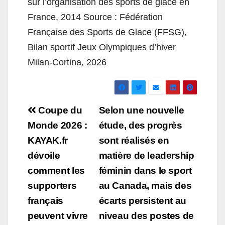
sur l’organisation des sports de glace en
France, 2014 Source : Fédération
Française des Sports de Glace (FFSG),
Bilan sportif Jeux Olympiques d’hiver
Milan-Cortina, 2026
Navigation
Coupe du
Selon une nouvelle
de
Monde 2026 :
étude, des progrès
KAYAK.fr
sont réalisés en
l’article
dévoile
matière de leadership
comment les
féminin dans le sport
supporters
au Canada, mais des
français
écarts persistent au
peuvent vivre
niveau des postes de