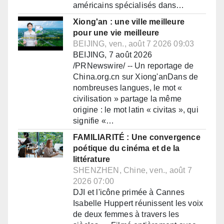
américains spécialisés dans…
Xiong'an : une ville meilleure
pour une vie meilleure
BEIJING, ven., août 7 2026 09:03
BEIJING, 7 août 2026
/PRNewswire/ -- Un reportage de
China.org.cn sur Xiong'anDans de
nombreuses langues, le mot «
civilisation » partage la même
origine : le mot latin « civitas », qui
signifie «…
FAMILIARITÉ : Une convergence
poétique du cinéma et de la
littérature
SHENZHEN, Chine, ven., août 7
2026 07:00
DJI et l'icône primée à Cannes
Isabelle Huppert réunissent les voix
de deux femmes à travers les