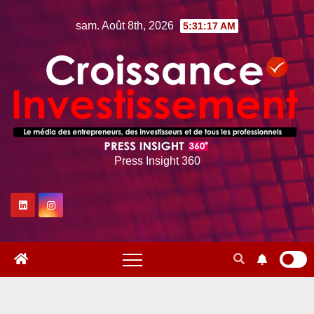
Skip
sam. Août 8th, 2026
5:31:19 AM
to
content
Press Insight 360