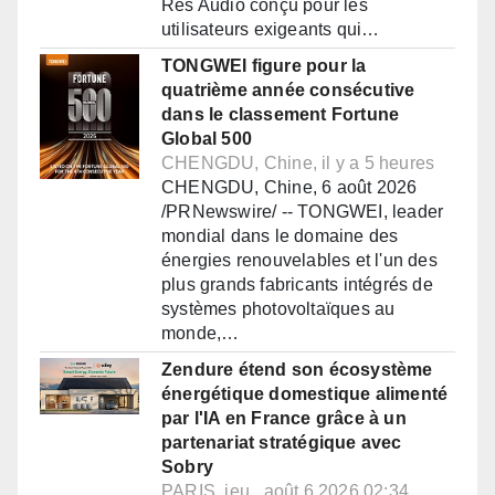
Res Audio conçu pour les
utilisateurs exigeants qui…
TONGWEI figure pour la
quatrième année consécutive
dans le classement Fortune
Global 500
CHENGDU, Chine, il y a 5 heures
CHENGDU, Chine, 6 août 2026
/PRNewswire/ -- TONGWEI, leader
mondial dans le domaine des
énergies renouvelables et l'un des
plus grands fabricants intégrés de
systèmes photovoltaïques au
monde,…
Zendure étend son écosystème
énergétique domestique alimenté
par l'IA en France grâce à un
partenariat stratégique avec
Sobry
PARIS, jeu., août 6 2026 02:34