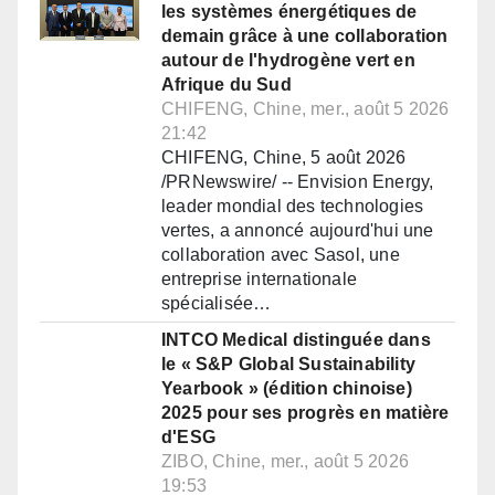
les systèmes énergétiques de
demain grâce à une collaboration
autour de l'hydrogène vert en
Afrique du Sud
CHIFENG, Chine, mer., août 5 2026
21:42
CHIFENG, Chine, 5 août 2026
/PRNewswire/ -- Envision Energy,
leader mondial des technologies
vertes, a annoncé aujourd'hui une
collaboration avec Sasol, une
entreprise internationale
spécialisée…
INTCO Medical distinguée dans
le « S&P Global Sustainability
Yearbook » (édition chinoise)
2025 pour ses progrès en matière
d'ESG
ZIBO, Chine, mer., août 5 2026
19:53