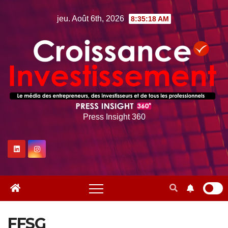
Skip
jeu. Août 6th, 2026
8:35:18 AM
to
content
Press Insight 360
FFSG