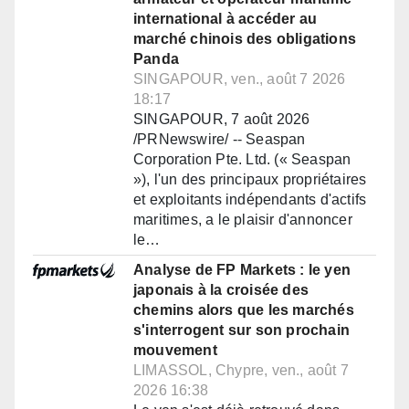
international à accéder au
marché chinois des obligations
Panda
SINGAPOUR, ven., août 7 2026
18:17
SINGAPOUR, 7 août 2026
/PRNewswire/ -- Seaspan
Corporation Pte. Ltd. (« Seaspan
»), l'un des principaux propriétaires
et exploitants indépendants d'actifs
maritimes, a le plaisir d'annoncer
le…
Analyse de FP Markets : le yen
japonais à la croisée des
chemins alors que les marchés
s'interrogent sur son prochain
mouvement
LIMASSOL, Chypre, ven., août 7
2026 16:38