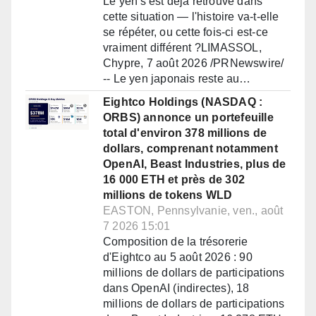
Le yen s'est déjà retrouvé dans
cette situation — l'histoire va-t-elle
se répéter, ou cette fois-ci est-ce
vraiment différent ?LIMASSOL,
Chypre, 7 août 2026 /PRNewswire/
-- Le yen japonais reste au…
Eightco Holdings (NASDAQ :
ORBS) annonce un portefeuille
total d'environ 378 millions de
dollars, comprenant notamment
OpenAI, Beast Industries, plus de
16 000 ETH et près de 302
millions de tokens WLD
EASTON, Pennsylvanie, ven., août
7 2026 15:01
Composition de la trésorerie
d'Eightco au 5 août 2026 : 90
millions de dollars de participations
dans OpenAI (indirectes), 18
millions de dollars de participations