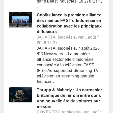
dans Beast Industries, 16 278 ETH,
…
Coolita lance la première alliance
des médias FAST d'Indonésie en
collaboration avec les principaux
diffuseurs
JAKARTA, Indonésie, ven., août 7
2026 14:37
JAKARTA, Indonésie, 7 août 2026
/PRNewswire/ -- La première
alliance sectorielle d'Indonésie
consacrée à la télévision FAST
(Free Ad-supported Streaming TV,
télévision en streaming gratuite
financée…
Thrupp & Maberly : Un carrossier
britannique de renom entre dans
une nouvelle ère de voitures sur
mesure
COVENTRY, Angleterre, ven., août