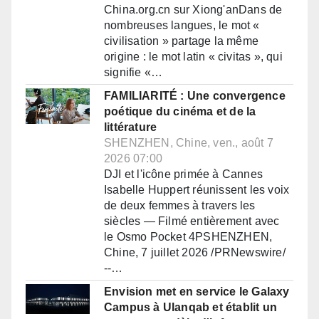
China.org.cn sur Xiong'anDans de
nombreuses langues, le mot «
civilisation » partage la même
origine : le mot latin « civitas », qui
signifie «…
FAMILIARITÉ : Une convergence
poétique du cinéma et de la
littérature
SHENZHEN, Chine, ven., août 7
2026 07:00
DJI et l'icône primée à Cannes
Isabelle Huppert réunissent les voix
de deux femmes à travers les
siècles — Filmé entièrement avec
le Osmo Pocket 4PSHENZHEN,
Chine, 7 juillet 2026 /PRNewswire/
--…
Envision met en service le Galaxy
Campus à Ulanqab et établit un