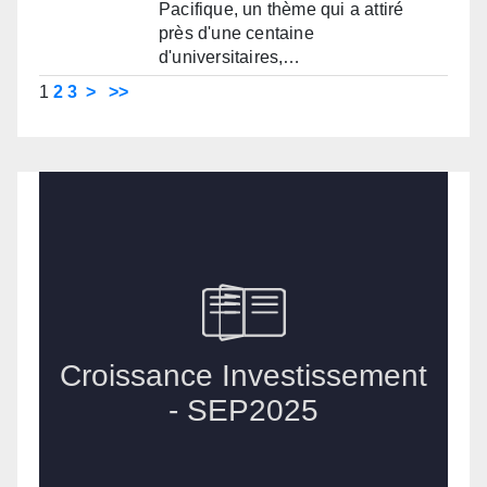
Pacifique, un thème qui a attiré
près d'une centaine
d'universitaires,…
1
2
3
>
>>