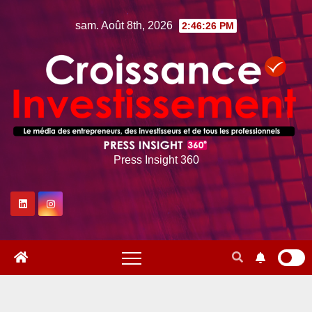
Skip
sam. Août 8th, 2026
2:46:27 PM
to
content
Press Insight 360