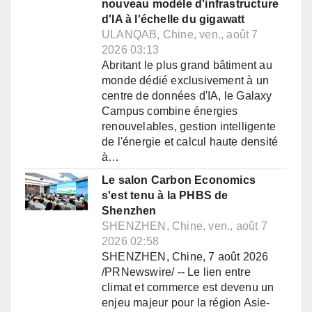
nouveau modèle d'infrastructure
d'IA à l'échelle du gigawatt
ULANQAB, Chine, ven., août 7
2026 03:13
Abritant le plus grand bâtiment au
monde dédié exclusivement à un
centre de données d'IA, le Galaxy
Campus combine énergies
renouvelables, gestion intelligente
de l'énergie et calcul haute densité
à…
Le salon Carbon Economics
s'est tenu à la PHBS de
Shenzhen
SHENZHEN, Chine, ven., août 7
2026 02:58
SHENZHEN, Chine, 7 août 2026
/PRNewswire/ -- Le lien entre
climat et commerce est devenu un
enjeu majeur pour la région Asie-