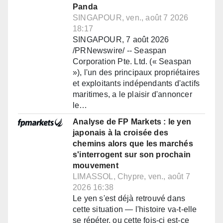
Panda
SINGAPOUR, ven., août 7 2026
18:17
SINGAPOUR, 7 août 2026
/PRNewswire/ -- Seaspan
Corporation Pte. Ltd. (« Seaspan
»), l'un des principaux propriétaires
et exploitants indépendants d'actifs
maritimes, a le plaisir d'annoncer
le…
Analyse de FP Markets : le yen
japonais à la croisée des
chemins alors que les marchés
s'interrogent sur son prochain
mouvement
LIMASSOL, Chypre, ven., août 7
2026 16:38
Le yen s'est déjà retrouvé dans
cette situation — l'histoire va-t-elle
se répéter, ou cette fois-ci est-ce