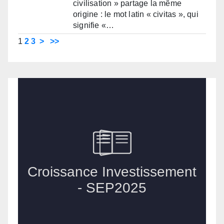
civilisation » partage la même
origine : le mot latin « civitas », qui
signifie «…
1
2
3
>
>>