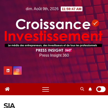
Skip
dim. Août 9th, 2026
11:59:48 AM
to
content
Press Insight 360
SIA