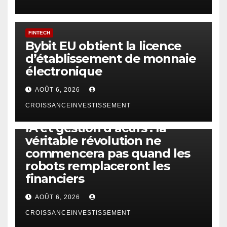
FINTECH
Bybit EU obtient la licence
d’établissement de monnaie
électronique
AOÛT 6, 2026
CROISSANCEINVESTISSEMENT
IA
TECHNOLOGIE
IA et gestion d’actifs : la
véritable révolution ne
commencera pas quand les
robots remplaceront les
financiers
AOÛT 6, 2026
CROISSANCEINVESTISSEMENT