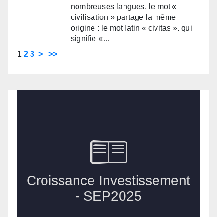
nombreuses langues, le mot «
civilisation » partage la même
origine : le mot latin « civitas », qui
signifie «…
1
2
3
>
>>