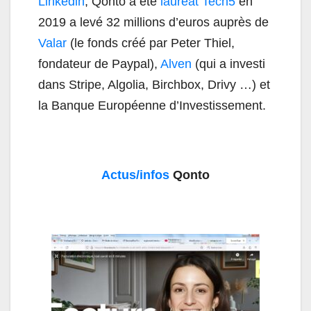
Linkedin
,
Qonto
a été
lauréat Tech5
en
2019 a levé 32 millions d’euros auprès de
Valar
(le fonds créé par Peter Thiel,
fondateur de Paypal),
Alven
(qui a investi
dans Stripe, Algolia, Birchbox, Drivy …) et
la Banque Européenne d’Investissement.
Actus/infos
Qonto