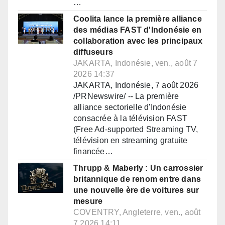
…
Coolita lance la première alliance
des médias FAST d'Indonésie en
collaboration avec les principaux
diffuseurs
JAKARTA, Indonésie, ven., août 7
2026 14:37
JAKARTA, Indonésie, 7 août 2026
/PRNewswire/ -- La première
alliance sectorielle d'Indonésie
consacrée à la télévision FAST
(Free Ad-supported Streaming TV,
télévision en streaming gratuite
financée…
Thrupp & Maberly : Un carrossier
britannique de renom entre dans
une nouvelle ère de voitures sur
mesure
COVENTRY, Angleterre, ven., août
7 2026 14:11