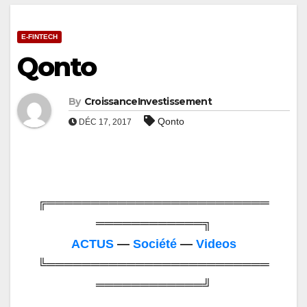
E-FINTECH
Qonto
By
CroissanceInvestissement
Qonto
DÉC 17, 2017
╔═════════════════════════
════════════╗
ACTUS
—
Société
—
Videos
╚═════════════════════════
════════════╝