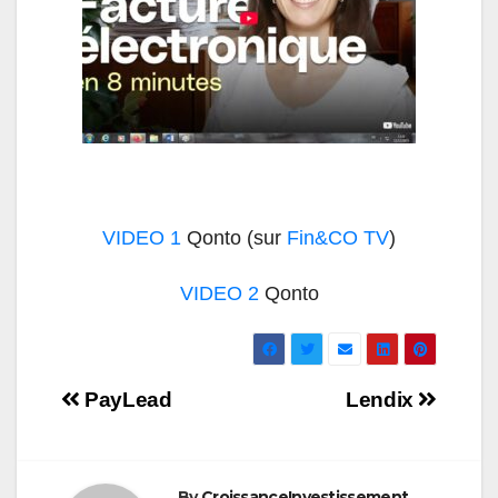
VIDEO 1
Qonto (sur
Fin&CO TV
)
VIDEO 2
Qonto
Navigation
PayLead
Lendix
de
l’article
By
CroissanceInvestissement