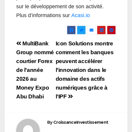
sur le développement de son activité.
Plus d’informations sur
Acasi.io
Navigation
MultiBank
Icon Solutions montre
de
Group nommé
comment les banques
courtier Forex
peuvent accélérer
l’article
de l’année
l’innovation dans le
2026 au
domaine des actifs
Money Expo
numériques grâce à
Abu Dhabi
l’IPF
By
CroissanceInvestissement