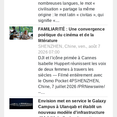
nombreuses langues, le mot «
civilisation » partage la même
origine : le mot latin « civitas », qui
signifie «…
FAMILIARITÉ : Une convergence
poétique du cinéma et de la
littérature
SHENZHEN, Chine, ven., août 7
2026 07:00
DJI et l'icône primée à Cannes
Isabelle Huppert réunissent les voix
de deux femmes à travers les
siècles — Filmé entièrement avec
le Osmo Pocket 4PSHENZHEN,
Chine, 7 juillet 2026 /PRNewswire/
--…
Envision met en service le Galaxy
Campus à Ulanqab et établit un
nouveau modèle d'infrastructure