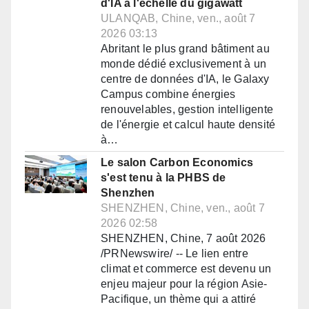
d'IA à l'échelle du gigawatt
ULANQAB, Chine, ven., août 7
2026 03:13
Abritant le plus grand bâtiment au
monde dédié exclusivement à un
centre de données d'IA, le Galaxy
Campus combine énergies
renouvelables, gestion intelligente
de l'énergie et calcul haute densité
à…
Le salon Carbon Economics
s'est tenu à la PHBS de
Shenzhen
SHENZHEN, Chine, ven., août 7
2026 02:58
SHENZHEN, Chine, 7 août 2026
/PRNewswire/ -- Le lien entre
climat et commerce est devenu un
enjeu majeur pour la région Asie-
Pacifique, un thème qui a attiré