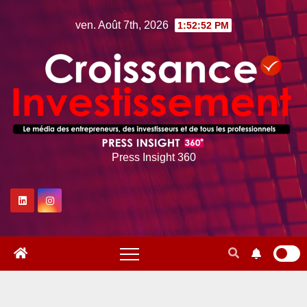
Skip
ven. Août 7th, 2026
1:52:53 PM
to
content
Press Insight 360