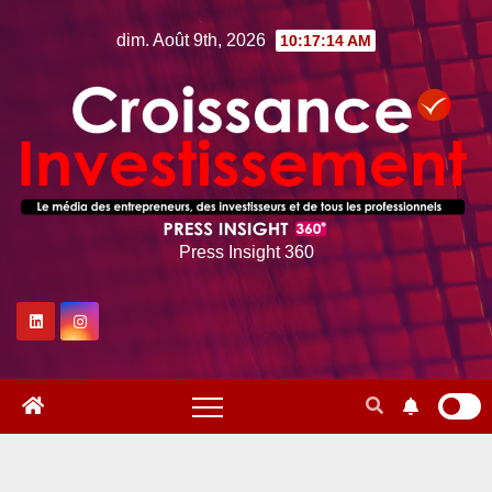
Skip
dim. Août 9th, 2026
10:17:16 AM
to
content
Press Insight 360