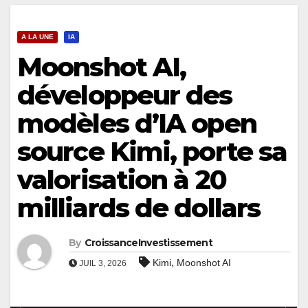
A LA UNE
IA
Moonshot AI,
développeur des
modèles d’IA open
source Kimi, porte sa
valorisation à 20
milliards de dollars
By
CroissanceInvestissement
,
Kimi
Moonshot AI
JUIL 3, 2026