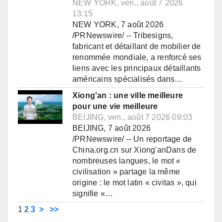
NEW YORK, ven., août 7 2026
13:15
NEW YORK, 7 août 2026
/PRNewswire/ -- Tribesigns,
fabricant et détaillant de mobilier de
renommée mondiale, a renforcé ses
liens avec les principaux détaillants
américains spécialisés dans…
Xiong'an : une ville meilleure
pour une vie meilleure
BEIJING, ven., août 7 2026 09:03
BEIJING, 7 août 2026
/PRNewswire/ -- Un reportage de
China.org.cn sur Xiong'anDans de
nombreuses langues, le mot «
civilisation » partage la même
origine : le mot latin « civitas », qui
signifie «…
1
2
3
>
>>