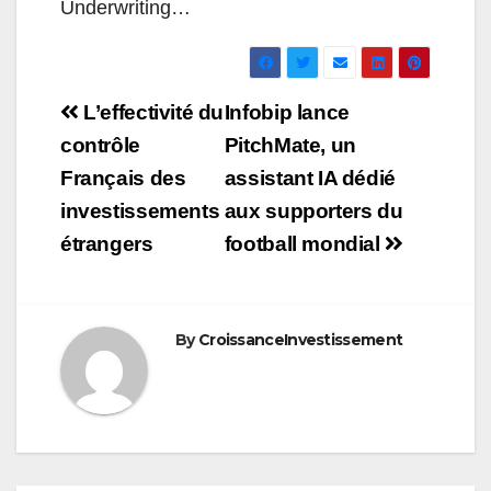
Underwriting…
Navigation
L’effectivité du
Infobip lance
de
contrôle
PitchMate, un
Français des
assistant IA dédié
l’article
investissements
aux supporters du
étrangers
football mondial
By
CroissanceInvestissement