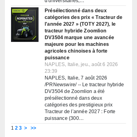
d'universitaires,…
Présélectionné dans deux
catégories des prix « Tracteur de
l'année 2027 » (TOTY 2027), le
tracteur hybride Zoomlion
DV3504 marque une avancée
majeure pour les machines
agricoles chinoises à forte
puissance
NAPLES, Italie, jeu., août 6 2026
23:39
NAPLES, Italie, 7 août 2026
/PRNewswire/ -- Le tracteur hybride
DV3504 de Zoomlion a été
présélectionné dans deux
catégories des prestigieux prix
Tracteur de l'année 2027 : Forte
puissance (300…
1
2
3
>
>>