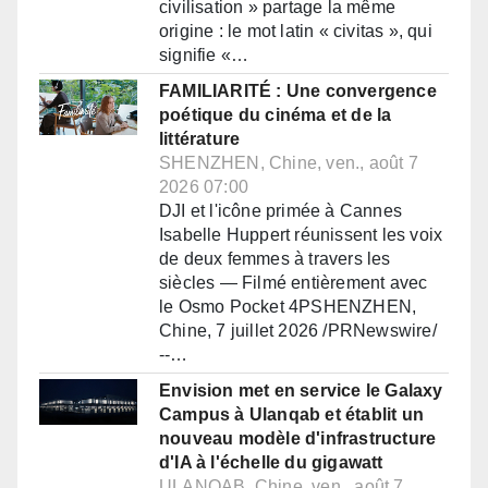
civilisation » partage la même
origine : le mot latin « civitas », qui
signifie «…
FAMILIARITÉ : Une convergence
poétique du cinéma et de la
littérature
SHENZHEN, Chine, ven., août 7
2026 07:00
DJI et l'icône primée à Cannes
Isabelle Huppert réunissent les voix
de deux femmes à travers les
siècles — Filmé entièrement avec
le Osmo Pocket 4PSHENZHEN,
Chine, 7 juillet 2026 /PRNewswire/
--…
Envision met en service le Galaxy
Campus à Ulanqab et établit un
nouveau modèle d'infrastructure
d'IA à l'échelle du gigawatt
ULANQAB, Chine, ven., août 7