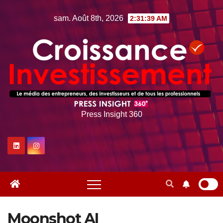
Skip
sam. Août 8th, 2026
2:31:39 AM
to
content
Press Insight 360
Moonshot AI