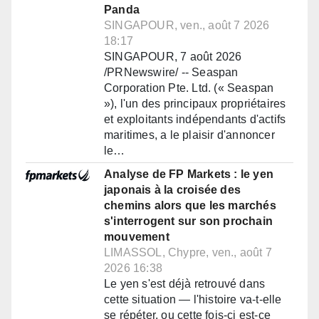
Panda
SINGAPOUR, ven., août 7 2026
18:17
SINGAPOUR, 7 août 2026
/PRNewswire/ -- Seaspan
Corporation Pte. Ltd. (« Seaspan
»), l'un des principaux propriétaires
et exploitants indépendants d'actifs
maritimes, a le plaisir d'annoncer
le…
Analyse de FP Markets : le yen
japonais à la croisée des
chemins alors que les marchés
s'interrogent sur son prochain
mouvement
LIMASSOL, Chypre, ven., août 7
2026 16:38
Le yen s'est déjà retrouvé dans
cette situation — l'histoire va-t-elle
se répéter, ou cette fois-ci est-ce