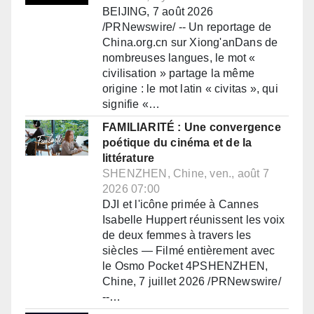
BEIJING, 7 août 2026
/PRNewswire/ -- Un reportage de
China.org.cn sur Xiong'anDans de
nombreuses langues, le mot «
civilisation » partage la même
origine : le mot latin « civitas », qui
signifie «…
FAMILIARITÉ : Une convergence
poétique du cinéma et de la
littérature
SHENZHEN, Chine, ven., août 7
2026 07:00
DJI et l'icône primée à Cannes
Isabelle Huppert réunissent les voix
de deux femmes à travers les
siècles — Filmé entièrement avec
le Osmo Pocket 4PSHENZHEN,
Chine, 7 juillet 2026 /PRNewswire/
--…