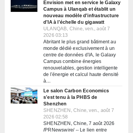
Envision met en service le Galaxy
Campus à Ulanqab et établit un
nouveau modèle d'infrastructure
d'IA à l'échelle du gigawatt
ULANQAB, Chine, ven., août 7
2026 03:13
Abritant le plus grand bâtiment au
monde dédié exclusivement à un
centre de données d'IA, le Galaxy
Campus combine énergies
renouvelables, gestion intelligente
de l'énergie et calcul haute densité
à…
Le salon Carbon Economics
s'est tenu à la PHBS de
Shenzhen
SHENZHEN, Chine, ven., août 7
2026 02:58
SHENZHEN, Chine, 7 août 2026
/PRNewswire/ -- Le lien entre