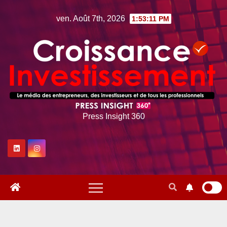
Skip
ven. Août 7th, 2026
1:53:12 PM
to
content
Press Insight 360