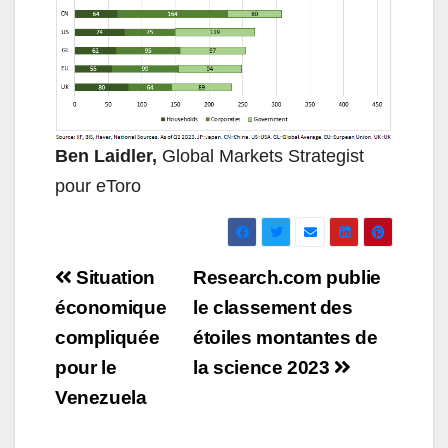
Ben Laidler,
Global Markets Strategist
pour eToro
Navigation
Situation
Research.com publie
de
économique
le classement des
compliquée
étoiles montantes de
l’article
pour le
la science 2023
Venezuela