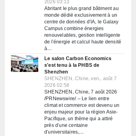
2026 03:13
Abritant le plus grand bâtiment au
monde dédié exclusivement à un
centre de données d'IA, le Galaxy
Campus combine énergies
renouvelables, gestion intelligente
de l'énergie et calcul haute densité
à…
Le salon Carbon Economics
s'est tenu à la PHBS de
Shenzhen
SHENZHEN, Chine, ven., août 7
2026 02:58
SHENZHEN, Chine, 7 août 2026
/PRNewswire/ -- Le lien entre
climat et commerce est devenu un
enjeu majeur pour la région Asie-
Pacifique, un thème qui a attiré
près d'une centaine
d'universitaires,…