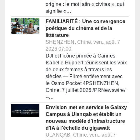
origine : le mot latin « civitas », qui
signifie «…
FAMILIARITÉ : Une convergence
poétique du cinéma et de la
littérature
SHENZHEN, Chine, ven., août 7
2026 07:00
DJI et l'icône primée à Cannes
Isabelle Huppert réunissent les voix
de deux femmes à travers les
siècles — Filmé entièrement avec
le Osmo Pocket 4PSHENZHEN,
Chine, 7 juillet 2026 /PRNewswire/
--…
Envision met en service le Galaxy
Campus à Ulanqab et établit un
nouveau modèle d'infrastructure
d'IA à l'échelle du gigawatt
ULANQAB, Chine, ven., août 7