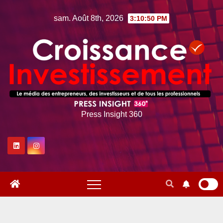
Skip
sam. Août 8th, 2026
3:10:51 PM
to
content
Press Insight 360