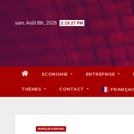
Skip
to
content
sam. Août 8th, 2026
2:19:28 PM
ECONOMIE
ENTREPRISE
THÈMES
CONTACT
FRANÇAI
MARQUES/BRAND