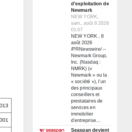
d'exploitation de
Newmark
NEW YORK,
sam., août 8 2026
01:07
NEW YORK , 8
août 2026
/PRNewswire/ --
Newmark Group,
Inc. (Nasdaq :
NMRK) («
Newmark » ou la
« société »), l'un
des principaux
conseillers et
prestataires de
013
services en
immobilier
001
d'entreprise…
Seaspan devient