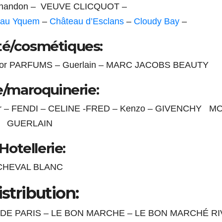
handon – VEUVE CLICQUOT –
eau Yquem
–
Château d’Esclans
–
Cloudy Bay
–
é/cosmétiques:
ior PARFUMS – Guerlain – MARC JACOBS BEAUTY
/maroquinerie:
Dior – FENDI – CELINE -FRED – Kenzo – GIVENCHY M
GUERLAIN
Hotellerie:
CHEVAL BLANC
stribution:
 DE PARIS – LE BON MARCHE – LE BON MARCHÉ RI