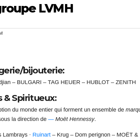
groupe LVMH
M
gerie/bijouterie:
rkdjian – BULGARI – TAG HEUER – HUBLOT – ZENIT
s & Spiritueux:
eption du monde entier qui forment un ensemble de
marq
sous la direction de
—
Moët Hennessy
.
 Lambrays · ‎
Ruinart
– Krug – Dom perignon – MOËT &