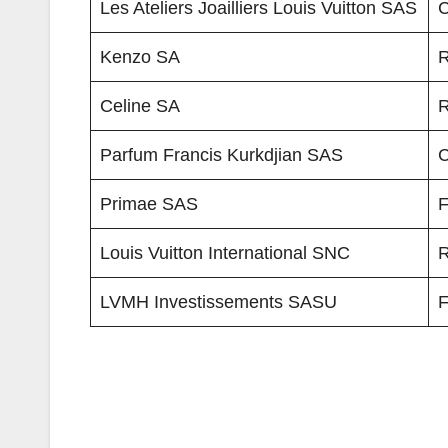
Les Ateliers Joailliers Louis Vuitton SAS
C
Kenzo SA
R
Celine SA
R
Parfum Francis Kurkdjian SAS
C
Primae SAS
F
Louis Vuitton International SNC
R
LVMH Investissements SASU
F
Navigation
de