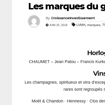
Les marques du 
By
CroissanceInvestissement
,
,
LVMH
marques
T
JUIN 25, 2016
Horlo
CHAUMET – Jean Patou – Francis Ku
Vin
Les champagnes, spiritueux et vins d’exc
rares sont regroupés 
Moët & Chandon · ‎Hennessy · ‎Clos des