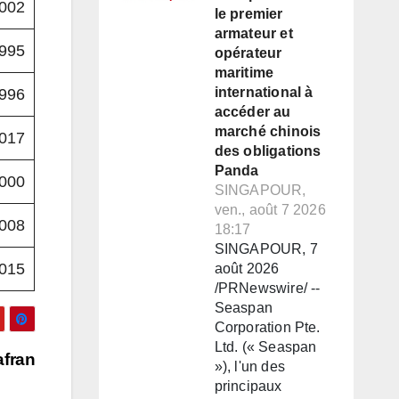
002
le premier
armateur et
995
opérateur
maritime
international à
996
accéder au
marché chinois
017
des obligations
Panda
000
SINGAPOUR,
ven., août 7 2026
008
18:17
SINGAPOUR, 7
015
août 2026
/PRNewswire/ --
Seaspan
Corporation Pte.
Ltd. (« Seaspan
afran
»), l'un des
principaux