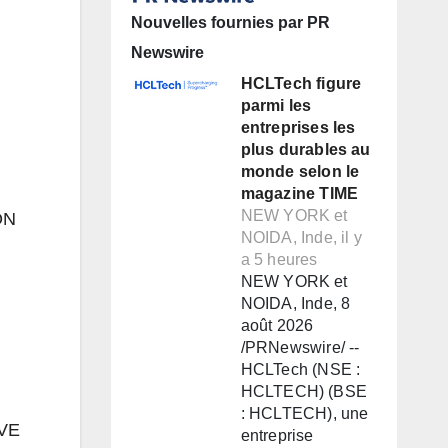
Nouvelles fournies par PR
Newswire
HCLTech figure
parmi les
entreprises les
plus durables au
monde selon le
magazine TIME
NEW YORK et
ON
NOIDA, Inde, il y
a 5 heures
NEW YORK et
NOIDA, Inde, 8
août 2026
/PRNewswire/ --
HCLTech (NSE :
HCLTECH) (BSE
: HCLTECH), une
VE
entreprise