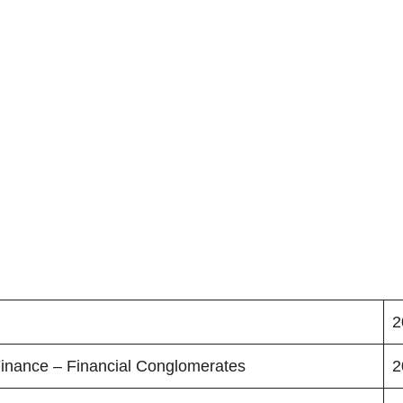
2
inance – Financial Conglomerates
2