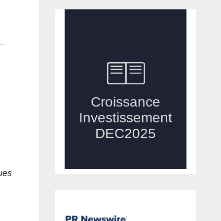
H
ues