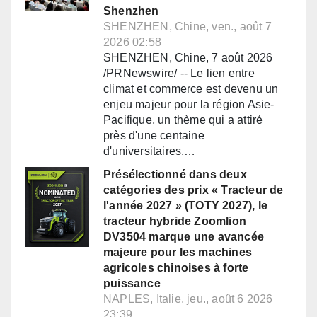
Shenzhen
SHENZHEN, Chine, ven., août 7
2026 02:58
SHENZHEN, Chine, 7 août 2026
/PRNewswire/ -- Le lien entre
climat et commerce est devenu un
enjeu majeur pour la région Asie-
Pacifique, un thème qui a attiré
près d'une centaine
d'universitaires,…
Présélectionné dans deux
catégories des prix « Tracteur de
l'année 2027 » (TOTY 2027), le
tracteur hybride Zoomlion
DV3504 marque une avancée
majeure pour les machines
agricoles chinoises à forte
puissance
NAPLES, Italie, jeu., août 6 2026
23:39