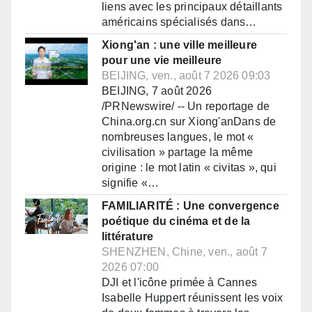
liens avec les principaux détaillants
américains spécialisés dans…
Xiong'an : une ville meilleure
pour une vie meilleure
BEIJING, ven., août 7 2026 09:03
BEIJING, 7 août 2026
/PRNewswire/ -- Un reportage de
China.org.cn sur Xiong'anDans de
nombreuses langues, le mot «
civilisation » partage la même
origine : le mot latin « civitas », qui
signifie «…
FAMILIARITÉ : Une convergence
poétique du cinéma et de la
littérature
SHENZHEN, Chine, ven., août 7
2026 07:00
DJI et l'icône primée à Cannes
Isabelle Huppert réunissent les voix