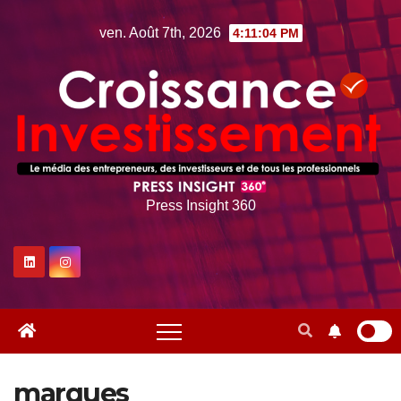
Skip
ven. Août 7th, 2026
4:11:05 PM
to
content
Press Insight 360
marques