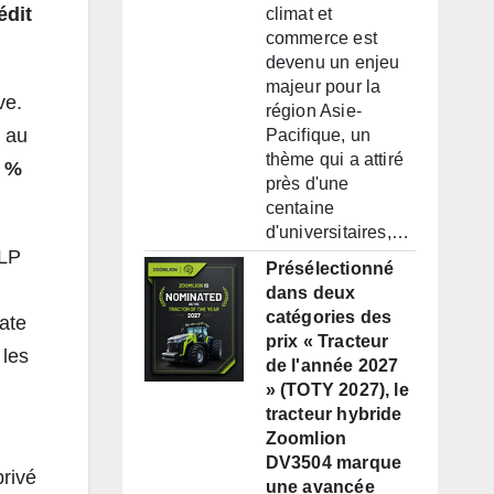
édit
climat et
commerce est
devenu un enjeu
majeur pour la
ve.
région Asie-
é au
Pacifique, un
thème qui a attiré
 %
près d'une
centaine
d'universitaires,…
 LP
Présélectionné
dans deux
catégories des
ate
prix « Tracteur
 les
de l'année 2027
» (TOTY 2027), le
tracteur hybride
Zoomlion
DV3504 marque
privé
une avancée