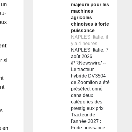
 un
majeure pour les
machines
au-
agricoles
aux
chinoises à forte
puissance
NAPLES, Italie, il
y a 4 heures
ent
NAPLES, Italie, 7
août 2026
r si
/PRNewswire/ --
Le tracteur
hybride DV3504
nt
de Zoomlion a été
nt
présélectionné
dans deux
catégories des
prestigieux prix
es
Tracteur de
l'année 2027 :
s en
Forte puissance