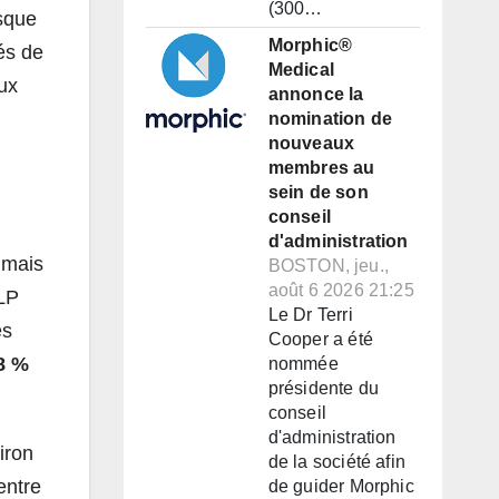
(300…
rsque
Morphic®
és de
Medical
aux
annonce la
nomination de
nouveaux
membres au
sein de son
conseil
d'administration
, mais
BOSTON, jeu.,
août 6 2026 21:25
LP
Le Dr Terri
es
Cooper a été
8 %
nommée
présidente du
conseil
d'administration
iron
de la société afin
entre
de guider Morphic