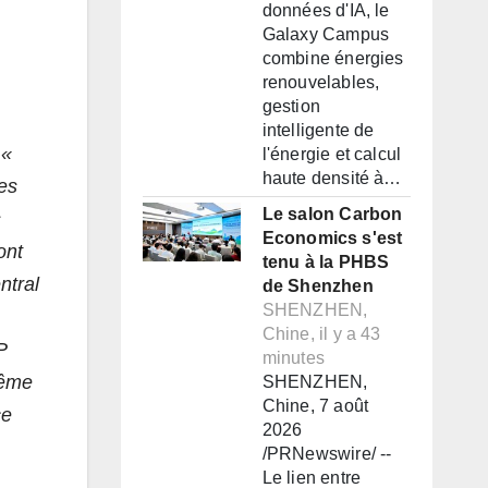
données d'IA, le
Galaxy Campus
combine énergies
renouvelables,
gestion
intelligente de
:
«
l'énergie et calcul
haute densité à…
es
Le salon Carbon
s
Economics s'est
ont
tenu à la PHBS
ntral
de Shenzhen
SHENZHEN,
Chine, il y a 43
P
minutes
même
SHENZHEN,
Chine, 7 août
ce
2026
/PRNewswire/ --
Le lien entre