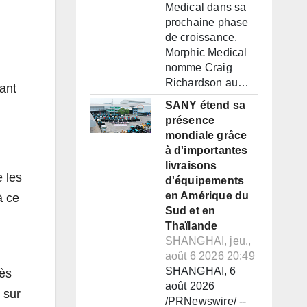
Medical dans sa
prochaine phase
de croissance.
Morphic Medical
nomme Craig
Richardson au…
rant
SANY étend sa
présence
mondiale grâce
à d'importantes
livraisons
e les
d'équipements
en Amérique du
à ce
Sud et en
Thaïlande
SHANGHAI, jeu.,
août 6 2026 20:49
SHANGHAI, 6
cès
août 2026
 sur
/PRNewswire/ --