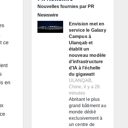
Nouvelles fournies par PR
Newswire
Envision met en
es
service le Galaxy
,
Campus à
t ce
Ulanqab et
établit un
nouveau modèle
d'infrastructure
dent
d'IA à l'échelle
s
du gigawatt
ULANQAB,
is en
Chine, il y a 28
minutes
Abritant le plus
ux
grand bâtiment au
monde dédié
nce
exclusivement à
un centre de