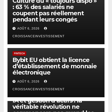
Culture du « toujours dispo »
: 63 % des salariés ne
coupent pas réellement
pendant leurs congés
AOÛT 6, 2026
CROISSANCEINVESTISSEMENT
FINTECH
Bybit EU obtient la licence
d’établissement de monnaie
électronique
AOÛT 6, 2026
CROISSANCEINVESTISSEMENT
IA
TECHNOLOGIE
IA et gestion d’actifs : la
véritable révolution ne