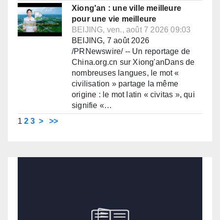
Xiong'an : une ville meilleure
pour une vie meilleure
BEIJING, ven., août 7 2026 09:03
BEIJING, 7 août 2026
/PRNewswire/ -- Un reportage de
China.org.cn sur Xiong'anDans de
nombreuses langues, le mot «
civilisation » partage la même
origine : le mot latin « civitas », qui
signifie «…
1
2
3
>
>>