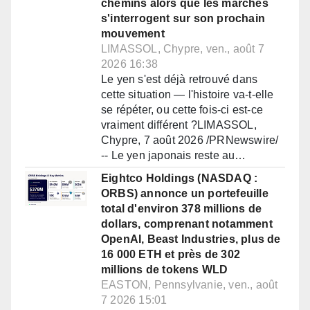
chemins alors que les marchés
s'interrogent sur son prochain
mouvement
LIMASSOL, Chypre, ven., août 7
2026 16:38
Le yen s'est déjà retrouvé dans
cette situation — l'histoire va-t-elle
se répéter, ou cette fois-ci est-ce
vraiment différent ?LIMASSOL,
Chypre, 7 août 2026 /PRNewswire/
-- Le yen japonais reste au…
Eightco Holdings (NASDAQ :
ORBS) annonce un portefeuille
total d'environ 378 millions de
dollars, comprenant notamment
OpenAI, Beast Industries, plus de
16 000 ETH et près de 302
millions de tokens WLD
EASTON, Pennsylvanie, ven., août
7 2026 15:01