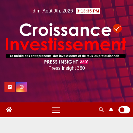
Skip
dim. Août 9th, 2026
3:13:36 PM
to
content
Press Insight 360