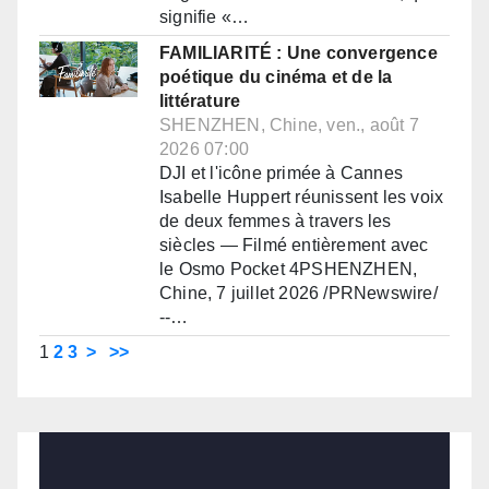
signifie «…
FAMILIARITÉ : Une convergence
poétique du cinéma et de la
littérature
SHENZHEN, Chine, ven., août 7
2026 07:00
DJI et l'icône primée à Cannes
Isabelle Huppert réunissent les voix
de deux femmes à travers les
siècles — Filmé entièrement avec
le Osmo Pocket 4PSHENZHEN,
Chine, 7 juillet 2026 /PRNewswire/
--…
1
2
3
>
>>