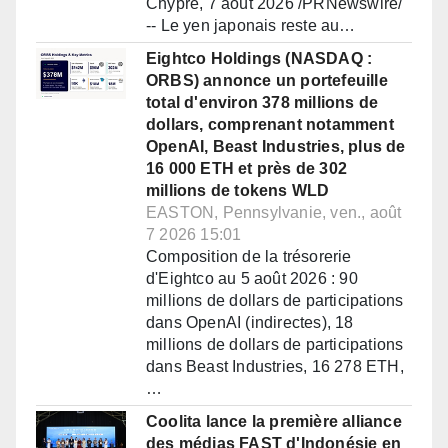
Chypre, 7 août 2026 /PRNewswire/
-- Le yen japonais reste au…
Eightco Holdings (NASDAQ :
ORBS) annonce un portefeuille
total d'environ 378 millions de
dollars, comprenant notamment
OpenAI, Beast Industries, plus de
16 000 ETH et près de 302
millions de tokens WLD
EASTON, Pennsylvanie, ven., août
7 2026 15:01
Composition de la trésorerie
d'Eightco au 5 août 2026 : 90
millions de dollars de participations
dans OpenAI (indirectes), 18
millions de dollars de participations
dans Beast Industries, 16 278 ETH,
…
Coolita lance la première alliance
des médias FAST d'Indonésie en