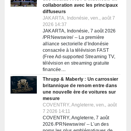
collaboration avec les principaux
diffuseurs
JAKARTA, Indonésie, ven., août 7
2026 14:37
JAKARTA, Indonésie, 7 août 2026
/PRNewswire/ -- La première
alliance sectorielle d'Indonésie
consacrée à la télévision FAST
(Free Ad-supported Streaming TV,
télévision en streaming gratuite
financée…
Thrupp & Maberly : Un carrossier
britannique de renom entre dans
une nouvelle ère de voitures sur
mesure
COVENTRY, Angleterre, ven., août
7 2026 14:11
COVENTRY, Angleterre, 7 août
2026 /PRNewswire/ -- L'un des
noms les plus emblématiques de