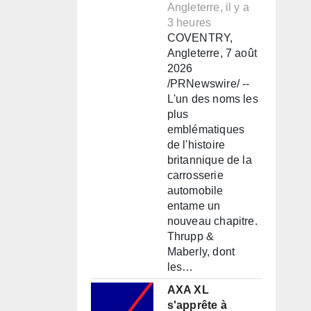
Angleterre, il y a
3 heures
COVENTRY,
Angleterre, 7 août
2026
/PRNewswire/ --
L'un des noms les
plus
emblématiques
de l'histoire
britannique de la
carrosserie
automobile
entame un
nouveau chapitre.
Thrupp &
Maberly, dont
les…
AXA XL
s'apprête à