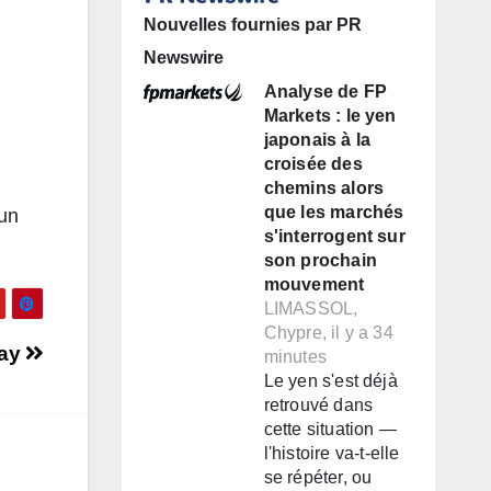
Nouvelles fournies par PR
Newswire
Analyse de FP
Markets : le yen
japonais à la
croisée des
chemins alors
que les marchés
 un
s'interrogent sur
son prochain
mouvement
LIMASSOL,
Chypre, il y a 34
Day
minutes
Le yen s'est déjà
retrouvé dans
cette situation —
l'histoire va-t-elle
se répéter, ou