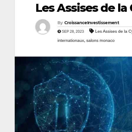
Les Assises de la
By
CroissanceInvestissement
Les Assises de la C
SEP 28, 2023
,
internationaux
salons monaco