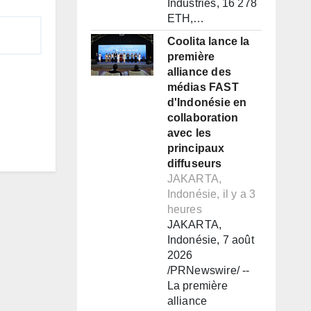
Industries, 16 278
ETH,…
Coolita lance la
première
alliance des
médias FAST
d'Indonésie en
collaboration
avec les
principaux
diffuseurs
JAKARTA,
Indonésie, il y a 3
heures
JAKARTA,
Indonésie, 7 août
2026
/PRNewswire/ --
La première
alliance