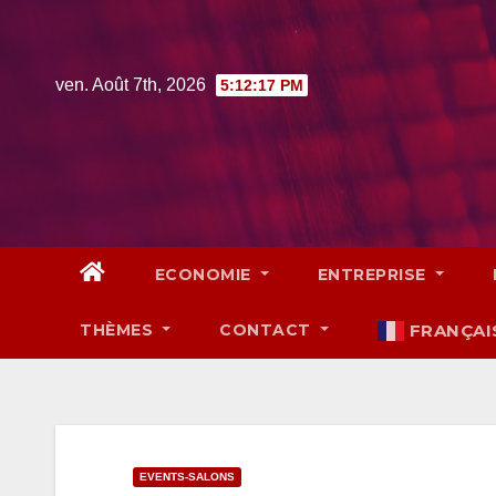
Skip
to
content
ven. Août 7th, 2026
5:12:18 PM
ECONOMIE
ENTREPRISE
THÈMES
CONTACT
FRANÇAI
EVENTS-SALONS