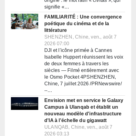
origine : le mot latin « civitas », qui
signifie «…
FAMILIARITÉ : Une convergence
poétique du cinéma et de la
littérature
SHENZHEN, Chine, ven., août 7
2026 07:00
DJI et l'icône primée à Cannes
Isabelle Huppert réunissent les voix
de deux femmes à travers les
siècles — Filmé entièrement avec
le Osmo Pocket 4PSHENZHEN,
Chine, 7 juillet 2026 /PRNewswire/
--…
Envision met en service le Galaxy
Campus à Ulanqab et établit un
nouveau modèle d'infrastructure
d'IA à l'échelle du gigawatt
ULANQAB, Chine, ven., août 7
2026 03:13