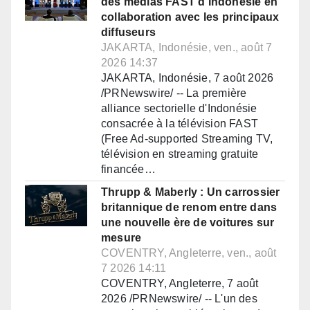
des médias FAST d'Indonésie en
collaboration avec les principaux
diffuseurs
JAKARTA, Indonésie, ven., août 7
2026 14:37
JAKARTA, Indonésie, 7 août 2026
/PRNewswire/ -- La première
alliance sectorielle d'Indonésie
consacrée à la télévision FAST
(Free Ad-supported Streaming TV,
télévision en streaming gratuite
financée…
Thrupp & Maberly : Un carrossier
britannique de renom entre dans
une nouvelle ère de voitures sur
mesure
COVENTRY, Angleterre, ven., août
7 2026 14:11
COVENTRY, Angleterre, 7 août
2026 /PRNewswire/ -- L'un des