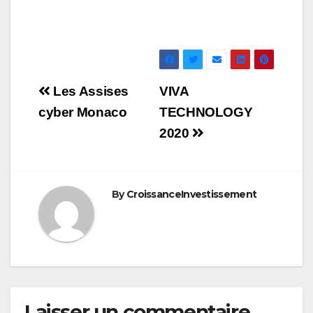
Navigation
Les Assises
VIVA
de
cyber Monaco
TECHNOLOGY
2020
l’article
By
CroissanceInvestissement
Laisser un commentaire