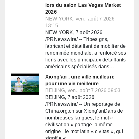
lors du salon Las Vegas Market
2026
NEW YORK, ven., août 7 2026
13:15
NEW YORK, 7 août 2026
/PRNewswire/ -- Tribesigns,
fabricant et détaillant de mobilier de
renommée mondiale, a renforcé ses
liens avec les principaux détaillants
américains spécialisés dans…
Xiong'an : une ville meilleure
pour une vie meilleure
BEIJING, ven., août 7 2026 09:03
BEIJING, 7 août 2026
/PRNewswire/ -- Un reportage de
China.org.cn sur Xiong'anDans de
nombreuses langues, le mot «
civilisation » partage la même
origine : le mot latin « civitas », qui
signifie «…