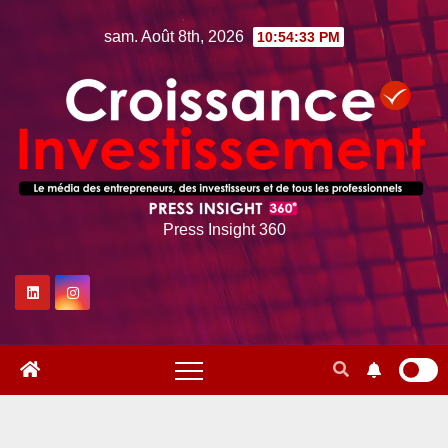
Skip
sam. Août 8th, 2026
10:54:34 PM
to
content
Press Insight 360