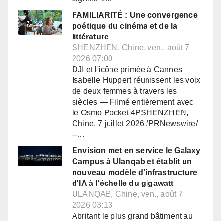
FAMILIARITÉ : Une convergence
poétique du cinéma et de la
littérature
SHENZHEN, Chine, ven., août 7
2026 07:00
DJI et l'icône primée à Cannes
Isabelle Huppert réunissent les voix
de deux femmes à travers les
siècles — Filmé entièrement avec
le Osmo Pocket 4PSHENZHEN,
Chine, 7 juillet 2026 /PRNewswire/
--…
Envision met en service le Galaxy
Campus à Ulanqab et établit un
nouveau modèle d'infrastructure
d'IA à l'échelle du gigawatt
ULANQAB, Chine, ven., août 7
2026 03:13
Abritant le plus grand bâtiment au