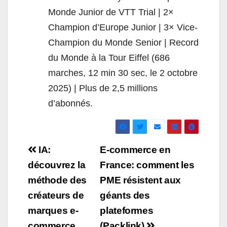
Monde Junior de VTT Trial | 2×
Champion d’Europe Junior | 3× Vice-
Champion du Monde Senior | Record
du Monde à la Tour Eiffel (686
marches, 12 min 30 sec, le 2 octobre
2025) | Plus de 2,5 millions
d’abonnés.
Navigation
IA:
E-commerce en
de
découvrez la
France: comment les
méthode des
PME résistent aux
l’article
créateurs de
géants des
marques e-
plateformes
commerce
(Packlink)