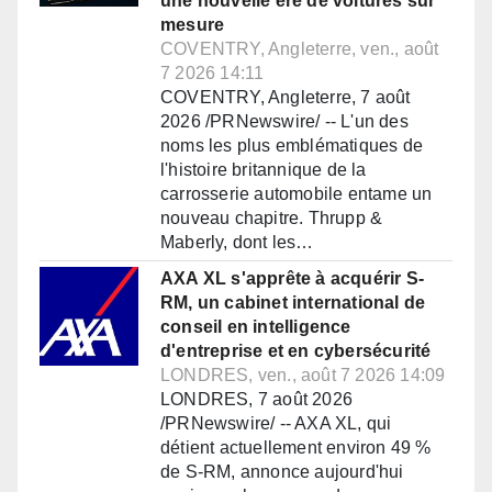
une nouvelle ère de voitures sur
mesure
COVENTRY, Angleterre, ven., août
7 2026 14:11
COVENTRY, Angleterre, 7 août
2026 /PRNewswire/ -- L'un des
noms les plus emblématiques de
l'histoire britannique de la
carrosserie automobile entame un
nouveau chapitre. Thrupp &
Maberly, dont les…
AXA XL s'apprête à acquérir S-
RM, un cabinet international de
conseil en intelligence
d'entreprise et en cybersécurité
LONDRES, ven., août 7 2026 14:09
LONDRES, 7 août 2026
/PRNewswire/ -- AXA XL, qui
détient actuellement environ 49 %
de S-RM, annonce aujourd'hui