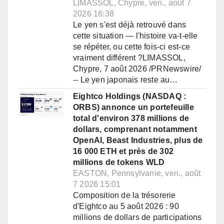
LIMASSOL, Chypre, ven., août 7
2026 16:38
Le yen s'est déjà retrouvé dans
cette situation — l'histoire va-t-elle
se répéter, ou cette fois-ci est-ce
vraiment différent ?LIMASSOL,
Chypre, 7 août 2026 /PRNewswire/
-- Le yen japonais reste au…
Eightco Holdings (NASDAQ :
ORBS) annonce un portefeuille
total d'environ 378 millions de
dollars, comprenant notamment
OpenAI, Beast Industries, plus de
16 000 ETH et près de 302
millions de tokens WLD
EASTON, Pennsylvanie, ven., août
7 2026 15:01
Composition de la trésorerie
d'Eightco au 5 août 2026 : 90
millions de dollars de participations