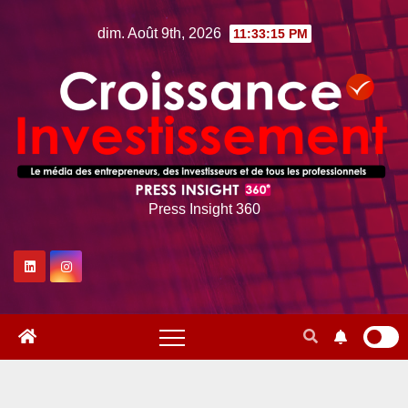
Skip
dim. Août 9th, 2026
11:33:16 PM
to
content
Press Insight 360