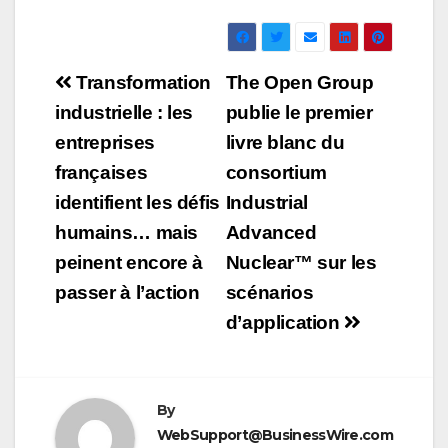
Navigation
Transformation
The Open Group
de
industrielle : les
publie le premier
entreprises
livre blanc du
l’article
françaises
consortium
identifient les défis
Industrial
humains… mais
Advanced
peinent encore à
Nuclear™ sur les
passer à l’action
scénarios
d’application
By
WebSupport@BusinessWire.com