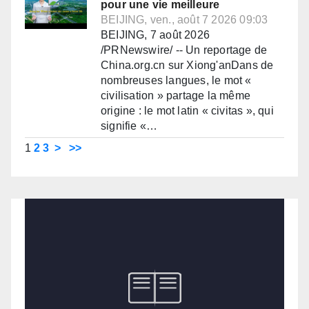
pour une vie meilleure
BEIJING, ven., août 7 2026 09:03
BEIJING, 7 août 2026
/PRNewswire/ -- Un reportage de
China.org.cn sur Xiong'anDans de
nombreuses langues, le mot «
civilisation » partage la même
origine : le mot latin « civitas », qui
signifie «…
1
2
3
>
>>