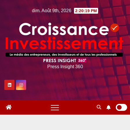
Skip
dim. Août 9th, 2026
2:20:20 PM
to
content
Press Insight 360