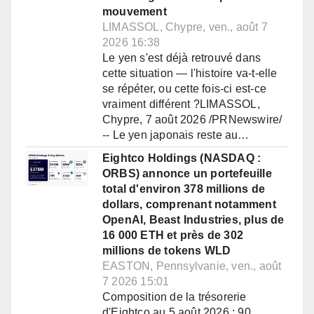
mouvement
LIMASSOL, Chypre, ven., août 7
2026 16:38
Le yen s'est déjà retrouvé dans
cette situation — l'histoire va-t-elle
se répéter, ou cette fois-ci est-ce
vraiment différent ?LIMASSOL,
Chypre, 7 août 2026 /PRNewswire/
-- Le yen japonais reste au…
Eightco Holdings (NASDAQ :
ORBS) annonce un portefeuille
total d'environ 378 millions de
dollars, comprenant notamment
OpenAI, Beast Industries, plus de
16 000 ETH et près de 302
millions de tokens WLD
EASTON, Pennsylvanie, ven., août
7 2026 15:01
Composition de la trésorerie
d'Eightco au 5 août 2026 : 90