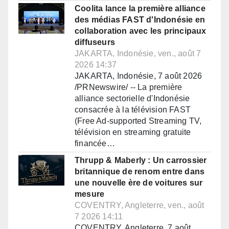
Coolita lance la première alliance
des médias FAST d'Indonésie en
collaboration avec les principaux
diffuseurs
JAKARTA, Indonésie, ven., août 7
2026 14:37
JAKARTA, Indonésie, 7 août 2026
/PRNewswire/ -- La première
alliance sectorielle d'Indonésie
consacrée à la télévision FAST
(Free Ad-supported Streaming TV,
télévision en streaming gratuite
financée…
Thrupp & Maberly : Un carrossier
britannique de renom entre dans
une nouvelle ère de voitures sur
mesure
COVENTRY, Angleterre, ven., août
7 2026 14:11
COVENTRY, Angleterre, 7 août