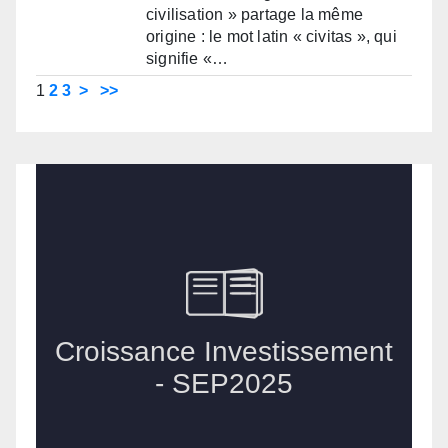
civilisation » partage la même
origine : le mot latin « civitas », qui
signifie «…
1
2
3
>
>>