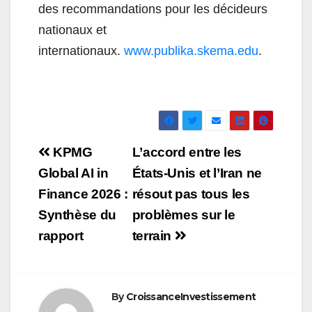
des recommandations pour les décideurs
nationaux et
internationaux.
www.publika.skema.edu
.
Navigation
KPMG
L’accord entre les
de
Global AI in
États-Unis et l’Iran ne
Finance 2026 :
résout pas tous les
l’article
Synthèse du
problèmes sur le
rapport
terrain
By
CroissanceInvestissement