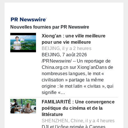
Nouvelles fournies par PR Newswire
Xiong'an : une ville meilleure
pour une vie meilleure
BEIJING, il y a 2 heures
BEIJING, 7 août 2026
/PRNewswire/ -- Un reportage de
China.org.cn sur Xiong'anDans de
nombreuses langues, le mot «
civilisation » partage la même
origine : le mot latin « civitas », qui
signifie «…
FAMILIARITÉ : Une convergence
poétique du cinéma et de la
littérature
SHENZHEN, Chine, il y a 4 heures
DJI et l'icône primée à Cannes