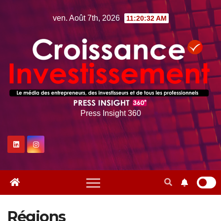
Skip
ven. Août 7th, 2026
11:20:33 AM
to
content
Press Insight 360
Régions