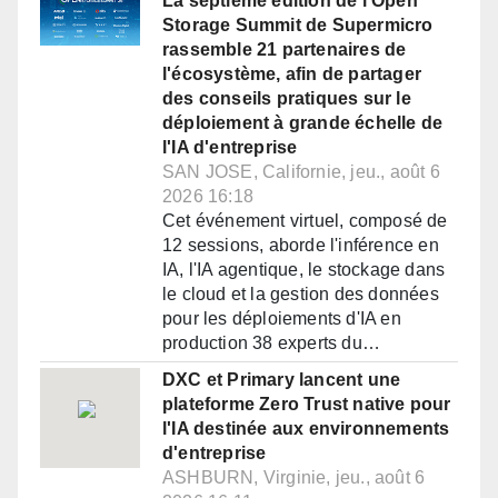
La septième édition de l'Open
Storage Summit de Supermicro
rassemble 21 partenaires de
l'écosystème, afin de partager
des conseils pratiques sur le
déploiement à grande échelle de
l'IA d'entreprise
SAN JOSE, Californie, jeu., août 6
2026 16:18
Cet événement virtuel, composé de
12 sessions, aborde l'inférence en
IA, l'IA agentique, le stockage dans
le cloud et la gestion des données
pour les déploiements d'IA en
production 38 experts du…
DXC et Primary lancent une
plateforme Zero Trust native pour
l'IA destinée aux environnements
d'entreprise
ASHBURN, Virginie, jeu., août 6