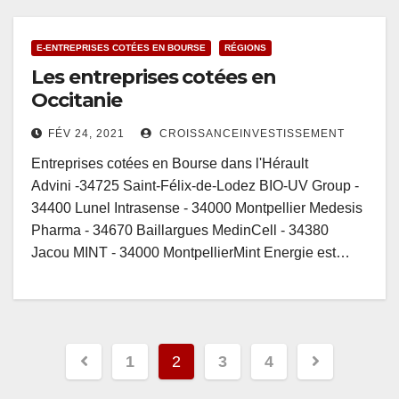
E-ENTREPRISES COTÉES EN BOURSE
RÉGIONS
Les entreprises cotées en
Occitanie
FÉV 24, 2021
CROISSANCEINVESTISSEMENT
Entreprises cotées en Bourse dans l'Hérault
Advini -34725 Saint-Félix-de-Lodez BIO-UV Group -
34400 Lunel Intrasense - 34000 Montpellier Medesis
Pharma - 34670 Baillargues MedinCell - 34380
Jacou MINT - 34000 MontpellierMint Energie est…
Pagination
1
2
3
4
des