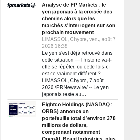
Analyse de FP Markets : le
yen japonais à la croisée des
chemins alors que les
marchés s'interrogent sur son
prochain mouvement
LIMASSOL, Chypre, ven., août 7
2026 16:38
Le yen s'est déjà retrouvé dans
cette situation — l'histoire va-t-
elle se répéter, ou cette fois-ci
est-ce vraiment différent ?
LIMASSOL, Chypre, 7 août
2026 /PRNewswire/ -- Le yen
japonais reste au…
Eightco Holdings (NASDAQ :
ORBS) annonce un
portefeuille total d'environ 378
millions de dollars,
comprenant notamment
OpenAI, Beast Industries, plus