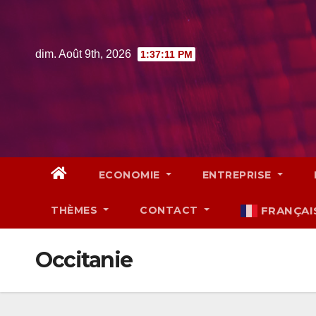
Skip
to
content
dim. Août 9th, 2026
1:37:12 PM
ECONOMIE
ENTREPRISE
THÈMES
CONTACT
FRANÇAI
Occitanie