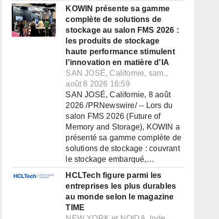
KOWIN présente sa gamme
complète de solutions de
stockage au salon FMS 2026 :
les produits de stockage
haute performance stimulent
l'innovation en matière d'IA
SAN JOSÉ, Californie, sam.,
août 8 2026 16:59
SAN JOSÉ, Californie, 8 août
2026 /PRNewswire/ -- Lors du
salon FMS 2026 (Future of
Memory and Storage), KOWIN a
présenté sa gamme complète de
solutions de stockage : couvrant
le stockage embarqué,…
HCLTech figure parmi les
entreprises les plus durables
au monde selon le magazine
TIME
NEW YORK et NOIDA, Inde,