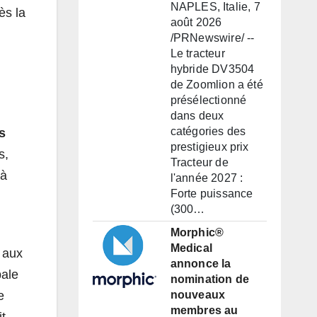
NAPLES, Italie, 7
ès la
août 2026
/PRNewswire/ --
Le tracteur
hybride DV3504
de Zoomlion a été
présélectionné
dans deux
catégories des
s
prestigieux prix
s,
Tracteur de
jà
l'année 2027 :
Forte puissance
(300…
Morphic®
Medical
 aux
annonce la
bale
nomination de
nouveaux
e
membres au