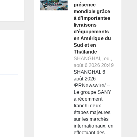
présence
mondiale grâce
à d'importantes
livraisons
d'équipements
en Amérique du
Sud et en
Thaïlande
SHANGHAI, jeu.,
août 6 2026 20:49
SHANGHAI, 6
août 2026
/PRNewswire/ --
Le groupe SANY
a récemment
franchi deux
étapes majeures
sur les marchés
internationaux, en
effectuant des