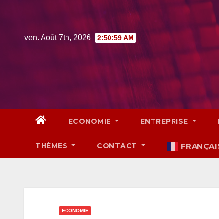
Skip
to
content
ven. Août 7th, 2026
2:51:01 AM
ECONOMIE
ENTREPRISE
THÈMES
CONTACT
FRANÇAI
ECONOMIE