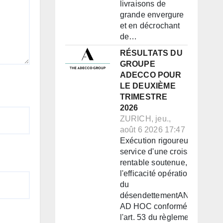
livraisons de
grande envergure
et en décrochant
de…
RÉSULTATS DU
GROUPE
ADECCO POUR
LE DEUXIÈME
TRIMESTRE
2026
ZURICH, jeu.,
août 6 2026 17:47
Exécution rigoureuse au
service d'une croissance
rentable soutenue, de
l'efficacité opérationnelle et
du
désendettementANNONCE
AD HOC conformément à
l'art. 53 du règlement de