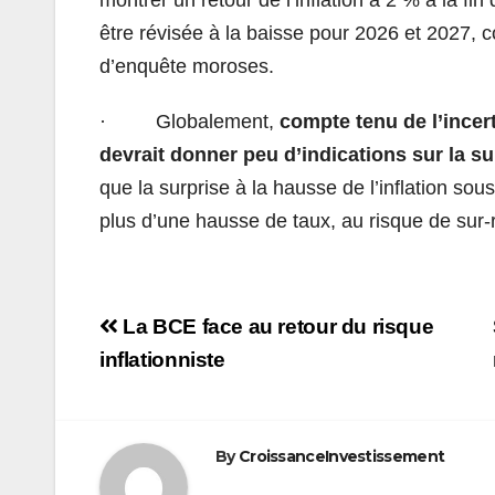
montrer un retour de l’inflation à 2 % à la fin
être révisée à la baisse pour 2026 et 2027, c
d’enquête moroses.
· Globalement,
compte tenu de l’incer
devrait donner peu d’indications sur la su
que la surprise à la hausse de l’inflation so
plus d’une hausse de taux, au risque de sur‑r
Navigation
La BCE face au retour du risque
de
inflationniste
l’article
By
CroissanceInvestissement