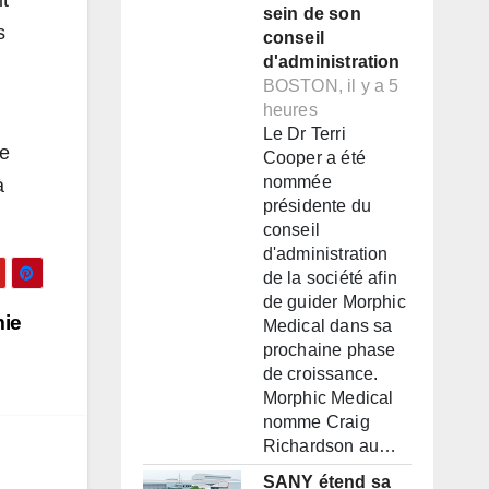
it
sein de son
s
conseil
d'administration
BOSTON, il y a 5
heures
Le Dr Terri
re
Cooper a été
nommée
à
présidente du
conseil
d'administration
de la société afin
de guider Morphic
mie
Medical dans sa
prochaine phase
de croissance.
Morphic Medical
nomme Craig
Richardson au…
SANY étend sa