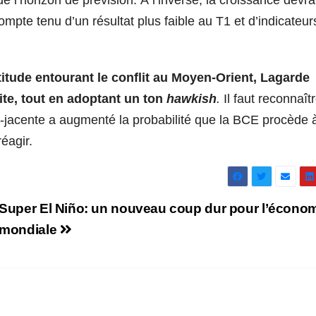
 de l’horizon de prévision. À l’inverse, la croissance devra
ompte tenu d’un résultat plus faible au T1 et d’indicateur
titude entourant le conflit au Moyen
‑
Orient, Lagarde
ite, tout en adoptant un ton
hawkish
.
Il faut reconnaît
us‑jacente a augmenté la probabilité que la BCE procède 
éagir.
Super El Niño: un nouveau coup dur pour l’écono
mondiale