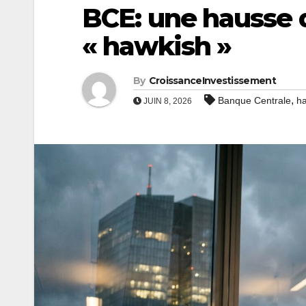
BCE: une hausse d
« hawkish »
By
CroissanceInvestissement
,
Banque Centrale
h
JUIN 8, 2026