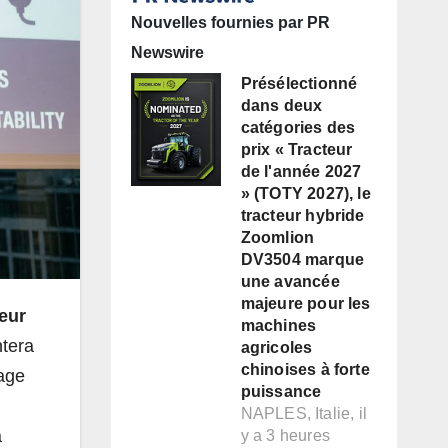
Nouvelles fournies par PR
Newswire
Présélectionné
dans deux
catégories des
prix « Tracteur
de l'année 2027
» (TOTY 2027), le
tracteur hybride
Zoomlion
DV3504 marque
une avancée
majeure pour les
eur
machines
ntera
agricoles
chinoises à forte
age
puissance
NAPLES, Italie, il
a
y a 3 heures