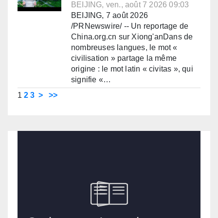
BEIJING, ven., août 7 2026 09:03
BEIJING, 7 août 2026
/PRNewswire/ -- Un reportage de
China.org.cn sur Xiong'anDans de
nombreuses langues, le mot «
civilisation » partage la même
origine : le mot latin « civitas », qui
signifie «…
1
2
3
>
>>