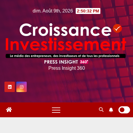
Skip
dim. Août 9th, 2026
2:50:33 PM
to
content
Press Insight 360