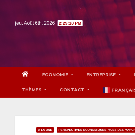
Skip
to
content
jeu. Août 6th, 2026
2:29:12 PM
ECONOMIE
ENTREPRISE
THÈMES
CONTACT
FRANÇAI
A LA UNE
PERSPECTIVES ÉCONOMIQUES- VUES DES MARC