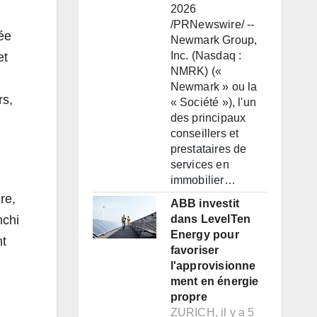
2026
/PRNewswire/ --
ée
Newmark Group,
Inc. (Nasdaq :
et
NMRK) («
Newmark » ou la
rs,
« Société »), l'un
des principaux
conseillers et
prestataires de
services en
immobilier…
re,
ABB investit
nchi
dans LevelTen
Energy pour
nt
favoriser
l'approvisionne
ment en énergie
propre
ZURICH, il y a 5