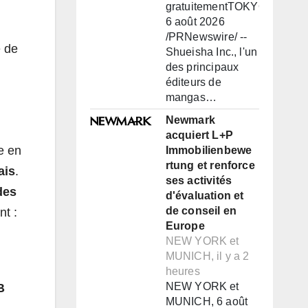
gratuitementTOKYO,
6 août 2026
/PRNewswire/ --
é de
Shueisha Inc., l'un
des principaux
éditeurs de
mangas…
Newmark
acquiert L+P
ue en
Immobilienbewe
rtung et renforce
ais
.
ses activités
des
d'évaluation et
de conseil en
nt :
Europe
NEW YORK et
MUNICH, il y a 2
heures
NEW YORK et
B
MUNICH, 6 août