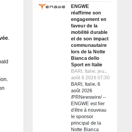
ENGWE
réaffirme son
engagement en
faveur de la
mobilité durable
evée
.
et de son impact
communautaire
lors de la Notte
Bianca dello
nald
Sport en Italie
BARI, Italie, jeu.,
août 6 2026 07:30
ion.
BARI, Italie, 6
on
août 2026
/PRNewswire/ --
ENGWE est fier
d'être à nouveau
le sponsor
principal de la
Notte Bianca