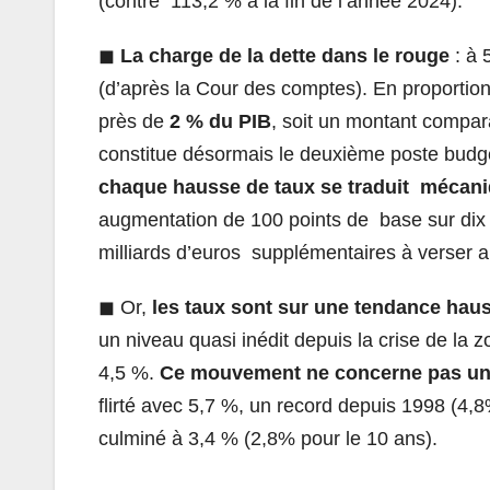
(contre 113,2 % à la fin de l’année 2024).
◼
La charge de la dette dans le rouge
: à
(d’après la Cour des comptes). En proportio
près de
2 % du PIB
, soit un montant compar
constitue désormais le deuxième poste budgéta
chaque hausse de taux se traduit mécani
augmentation de 100 points de base sur dix a
milliards d’euros supplémentaires à verser a
◼
Or,
les taux sont sur une tendance haus
un niveau quasi inédit depuis la crise de la
4,5 %.
Ce mouvement ne concerne pas un
flirté avec 5,7 %, un record depuis 1998 (4,
culminé à 3,4 % (2,8% pour le 10 ans).