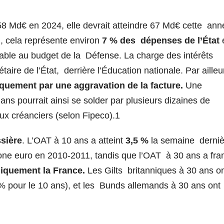
 58 Md€ en 2024, elle devrait atteindre 67 Md€ cette ann
n, cela représente environ
7 % des dépenses de l’État
able au budget de la Défense. La charge des intérêts
ire de l’État, derrière l’Éducation nationale. Par ailleu
quement par une aggravation de la facture.
Une
ns pourrait ainsi se solder par plusieurs dizaines de
ux créanciers (selon Fipeco).
1
sière
. L’OAT à 10 ans a atteint
3,5 %
la semaine derniè
 zone euro en 2010-2011, tandis que l’OAT à 30 ans a fra
iquement la France.
Les Gilts britanniques à 30 ans o
8% pour le 10 ans), et les Bunds allemands à 30 ans ont