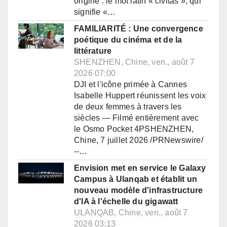
origine : le mot latin « civitas », qui
signifie «…
FAMILIARITÉ : Une convergence
poétique du cinéma et de la
littérature
SHENZHEN, Chine, ven., août 7
2026 07:00
DJI et l'icône primée à Cannes
Isabelle Huppert réunissent les voix
de deux femmes à travers les
siècles — Filmé entièrement avec
le Osmo Pocket 4PSHENZHEN,
Chine, 7 juillet 2026 /PRNewswire/
--…
Envision met en service le Galaxy
Campus à Ulanqab et établit un
nouveau modèle d'infrastructure
d'IA à l'échelle du gigawatt
ULANQAB, Chine, ven., août 7
2026 03:13