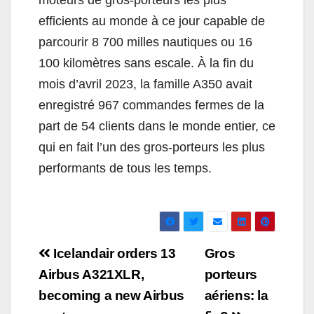
moteurs de gros-porteurs les plus
efficients au monde à ce jour capable de
parcourir 8 700 milles nautiques ou 16
100 kilomètres sans escale. À la fin du
mois d’avril 2023, la famille A350 avait
enregistré 967 commandes fermes de la
part de 54 clients dans le monde entier, ce
qui en fait l’un des gros-porteurs les plus
performants de tous les temps.
Navigation
Icelandair orders 13
Gros
de
Airbus A321XLR,
porteurs
becoming a new Airbus
aériens: la
l’article