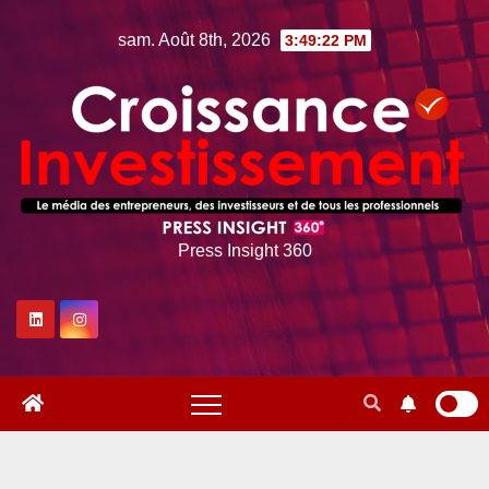
Skip
sam. Août 8th, 2026
3:49:23 PM
to
content
Press Insight 360